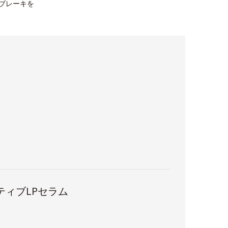
にブレーキを
ティブLPセラム