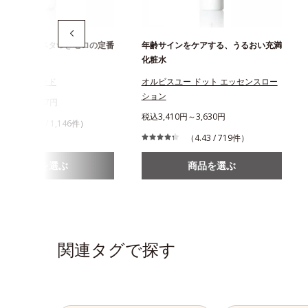
と即落ち！ベタつきゼロの定番
年齢サインをケアする、うるおい充満
ンジング
化粧水
ジングリキッド
オルビスユー ドット エッセンスロー
ション
268円～1,467円
税込3,410円～3,630円
（4.47 / 1,146件）
（4.43 / 719件）
商品を選ぶ
商品を選ぶ
関連タグで探す