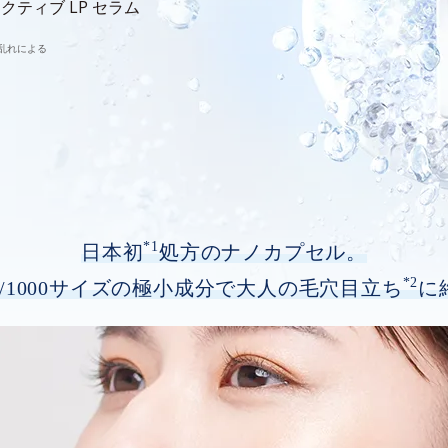
クティブ LP セラム
乱れによる
*1
日本初
処方のナノカプセル。
*2
/1000サイズの極小成分で
大人の毛穴目立ち
に