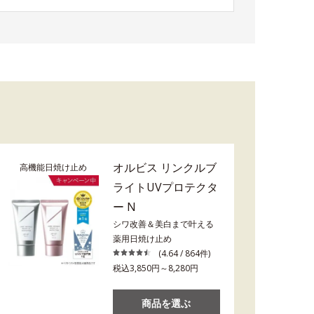
オルビス リンクルブ
高機能日焼け止め
ライトUVプロテクタ
ー N
シワ改善＆美白まで叶える
薬用日焼け止め
(4.64 / 864件)
税込3,850円～8,280円
商品を選ぶ