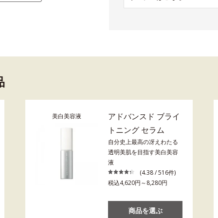
品
アドバンスド ブライ
美白美容液
トニング セラム
自分史上最高の冴えわたる
透明美肌を目指す美白美容
液
(4.38 / 516件)
税込4,620円～8,280円
商品を選ぶ