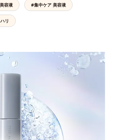
 美容液
#集中ケア 美容液
 ハリ