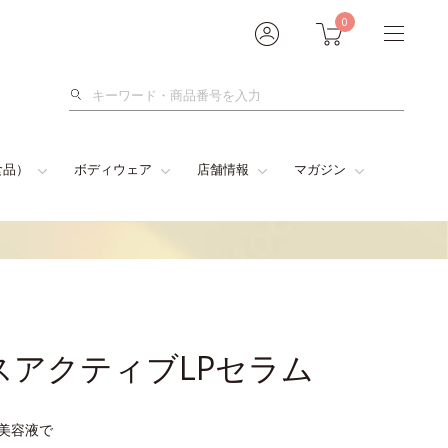
0
検
索
食品）
ボディウェア
店舗情報
マガジン
スアクティブLPセラム
型美容液で