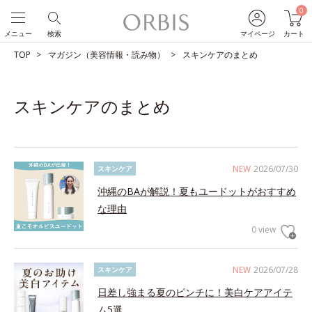
0
メニュー
検索
マイページ
カート
TOP
マガジン（美容情報・読み物）
スキンケアのまとめ
スキンケアのまとめ
NEW
2026/07/30
スキンケア
沖縄のBAが解説！夏もユードットがおすすめ
な理由
0 view
NEW
2026/07/28
スキンケア
日差し強まる夏のピンチに！美白ケアアイテ
ム5選