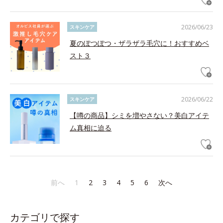
2026/06/23
スキンケア
夏のぽつぽつ・ザラザラ毛穴に！おすすめベ
スト３
2026/06/22
スキンケア
【噂の商品】シミを増やさない？美白アイテ
ム真相に迫る
前へ
1
2
3
4
5
6
次へ
カテゴリで探す