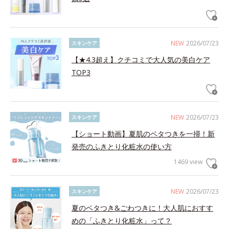
NEW
2026/07/23
スキンケア
【★4.3超え】クチコミで大人気の美白ケア
TOP3
NEW
2026/07/23
スキンケア
【ショート動画】夏肌のベタつきを一掃！新
発売のふきとり化粧水の使い方
1469 view
NEW
2026/07/23
スキンケア
夏のベタつき&ごわつきに！大人肌におすす
めの「ふきとり化粧水」って？