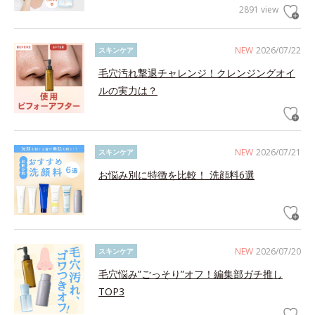
2891 view
NEW
2026/07/22
スキンケア
毛穴汚れ撃退チャレンジ！クレンジングオイ
ルの実力は？
NEW
2026/07/21
スキンケア
お悩み別に特徴を比較！ 洗顔料6選
NEW
2026/07/20
スキンケア
毛穴悩み”ごっそり”オフ！編集部ガチ推し
TOP3