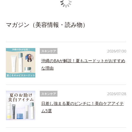
マガジン（美容情報・読み物）
2026/07/30
スキンケア
沖縄のBAが解説！夏もユードットがおすすめ
な理由
2026/07/28
スキンケア
日差し強まる夏のピンチに！美白ケアアイテ
ム5選