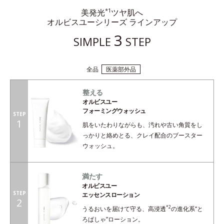
*1
美発光
ツヤ肌へ
オルビスユーシリーズ ラインアップ
3
SIMPLE
STEP
全品
医薬部外品
整える
オルビスユー
フォーミングウォッシュ
STEP
1
肌をいたわりながらも、汚れや古い角質をし
っかりと絡めとる、クレイ配合のブースター
ウォッシュ。
満たす
オルビスユー
STEP
エッセンスローション
2
*2
うるおいを届けて守る、高浸透
の進化系“と
ろぱしゃ”ローション。