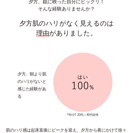
夕方、鏡に映った自分にビックリ！
そんな経験ありませんか？
夕方肌のハリがなく見えるのは
理由
がありました。
夕方、朝より
肌
のハリがないと
感じた経験があ
る
*N=31 20代～40代女性
肌のハリ感は起床直後にピークを迎え、
夕方から夜にかけて徐々