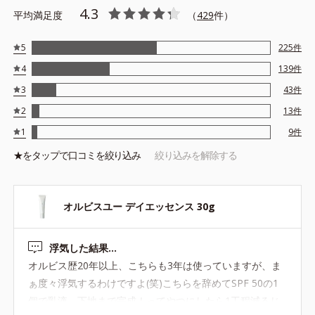
4.3
成分＊6、植物性保湿成分＊7を組み合わせた処方 ●SPF25/PA++
平均満足度
（
429
件）
●アルコールフリー
＊1 PEG-75、プロパンジオール ＊2 ヤグルマギク花エキス、モ
5
225
件
モ葉エキス、アマモエキス ＊3 クチナシエキス ＊4酸化チタ
4
139
件
ン、水酸化Al ＊5 酸化チタン、水酸化Al、酸化亜鉛 ＊6 ゴレ
ンシ葉エキス ＊7 アーチチョーク葉エキス
3
43
件
※アレルギーテスト済＝全ての方にアレルギーが起こらないという
2
13
件
ことではありません。
1
9
件
★を
タップ
で口コミを絞り込み
絞り込みを解除する
オルビスユー デイエッセンス 30g
浮気した結果…
オルビス歴20年以上、こちらも3年は使っていますが、ま
ぁ度々浮気するわけですよ(笑)こちらを辞めてSPF 50の1
個で乳液、下地まで完成！ってやつにしたら1工程減るじ