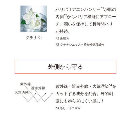
*3
ハリバリアエンハンサー
が肌の
*2
内側
からバリア機能にアプロー
チ。潤いを保持して長時間ハリ
が持続。
クチナシ
*2 角層内
*3
クチナシエキス＝植物性保湿成分
外側
から守る
*4
紫外線・近赤外線・大気汚染
を
カットする成分を配合。外的刺
激にもゆらぎにくい肌に！
*4 ちり・ほこり等