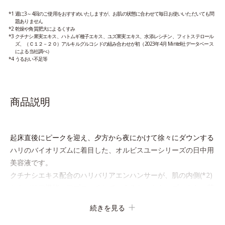
*1 週に3～4回のご使用をおすすめいたしますが、お肌の状態に合わせて毎日お使いいただいても問
題ありません
*2 乾燥や角質肥大によるくすみ
*3 クチナシ果実エキス、ハトムギ種子エキス、ユズ果実エキス、水添レシチン、フィトステロール
ズ、（Ｃ１２－２０）アルキルグルコシドの組み合わせが初（2023年4月 Mintel社データベース
による当社調べ）
*4 うるおい不足等
商品説明
起床直後にピークを迎え、夕方から夜にかけて徐々にダウンする
ハリのバイオリズムに着目した、オルビスユーシリーズの日中用
美容液です。
クチナシエキス配合のハリバリアエンハンサーが、肌の内側(*2)
からバリア機能にアプローチして、うるおいをキープ。さらに紫
外線・近赤外線・大気汚染(*3)をカットする成分を配合してお
続きを見る
り、外的刺激から肌を守ります。