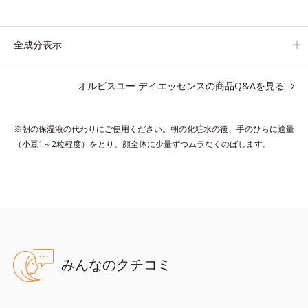
肌の内側(*2)と外側、両方からのWアプローチでゆらぎ(*1)を食
い止め、夕方にかけてダウンしていくハリの低下を予防。朝
の“ピーク肌”が長時間続きます。
全成分表示
UVカット効果と肌をトーンアップさせる効果(*4)があり、朝のメ
イク前のスキンケアにぴったり。オイルカットでベタつかないの
オルビスユー デイエッセンスの商品Q&Aを見る
で、すぐにメイクが始められます。
*1 乾燥など
※朝の保湿液の代わりにご使用ください。朝の化粧水の後、手のひらに適量
*2 角層内
（小豆1～2粒程度）をとり、顔全体に少量ずつムラなくのばします。
*3 ちり・ほこり等
*4 メイクアップ効果による
●無油分、無香料、無着色 ●紫外線吸収剤不使用 ●濃密ウォーター
ジェリー＊1配合＝保湿成分 ●キーポリンブースター＊2配合＝肌
みんなのクチコミ
にうるおいとハリ感を与える保湿成分 ●ハリバリアエンハンサー＊
3配合＝植物性保湿成分 ●ダメージリリースヴェール＝紫外線
〔UV-A・B〕散乱剤＊4、近赤外線カット成分＊5、大気汚染カット