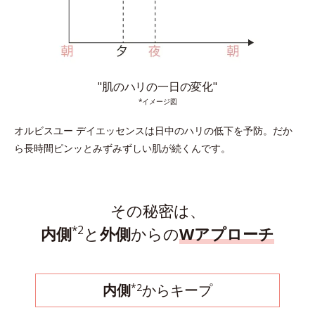
"肌のハリの一日の変化"
*イメージ図
オルビスユー デイエッセンスは日中のハリの低下を予防。
だか
ら長時間ピンッとみずみずしい肌が続くんです。
その秘密は、
*2
内側
と
外側
からの
Wアプローチ
*2
内側
からキープ