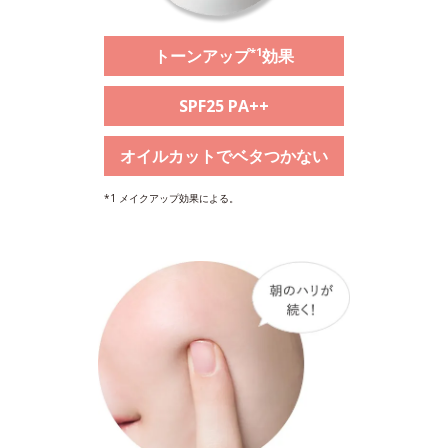
*1
トーンアップ
効果
SPF25 PA++
オイルカットでベタつかない
*1 メイクアップ効果による。