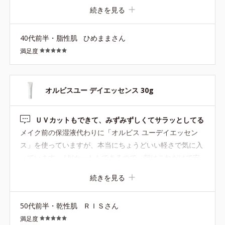
ゃん♪と思って。3日くらい使ったら小さなポツポツとやた
続きを見る
ら乾燥することに気付き…。それはグリチルなんちゃら配
合なので肌荒れにはいいはずなのに...。 私の肌にはやっぱ
40代前半・脂性肌
ひめままさん
り優しく保湿してからの化粧下地って流れが合っていたみ
満足度
たいです。 浮気してごめん！戻ってきたよオルビス(笑)
オルビスユー デイエッセンス 30g
ＵＶカットもできて、みずみずしくてサラッとしてる
メイク前の保湿液代わりに「オルビス ユーデイエッセン
ス」を使っていますが、本当にちょうどいい軽さで気に入
っています。 UVカットもできるので、朝はこれだけで安
心。 夜用のクリームはどうしても重たく感じるのですが、
続きを見る
ユーデイエッセンスはみずみずしくてサラッとしているの
で、メイクの邪魔にならず快適です。 使い心地が良すぎ
50代前半・乾性肌
ＲＩＳさん
て、気づけば何本もリピートしています。
満足度