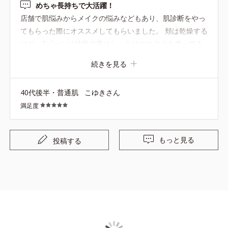
めちゃ長持ちで大活躍！
店舗で肌悩みからメイクの悩みなどもあり、肌診断をやっ
てもらった際にオススメしてもらいました。 頬は乾燥する
けど、Tゾーンは油性で夜はしっとりのコヨイを使ってま
す。朝はベタつくのが嫌で、さっぱり系のクリームを探し
続きを見る
ていた所、このディエッセンスを勧めてもらいました。 化
粧水→ディエッセンス→日焼け止め(ピンク)→コンシーラ
40代後半・普通肌
こゆきさん
ー→パウダー が私のずぼらメイクの順番です。 カサつく
満足度
事は無くなり重宝してます。 ベタつく事なく、ツヤ感も出
て乾燥しない！また今から２本目買おうと思います(*^^*)
もっと見る
投稿する