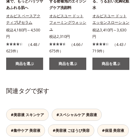
液で、もっとハリツヤ
する密着泡のエイジン
る、うるおい充満化粧
あふれる肌へ
グケア洗顔料
水
オルビス ベースアク
オルビスユー ドット
オルビスユー ドット
ティブLPセラム
フォーミングウォッシ
エッセンスローション
ュ
税込4,180円～4,500
税込3,410円～3,630
税
円
税込2,310円
円
（4.48 /
（4.66 /
（4.43 /
623件）
675件）
719件）
商品を選ぶ
商品を選ぶ
商品を選ぶ
関連タグで探す
#美容液 スキンケア
#スペシャルケア 美容液
#集中ケア 美容液
#美容液 ごほうび美容
#保湿 美容液