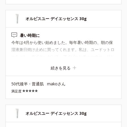
オルビスユー デイエッセンス 30g
暑い時期に
今年は4月から使い始めました。毎年暑い時期の、朝の保
湿液兼日焼け止めに買ってくれます。私は、ユードットロ
ーション→デイエッセンス→アイゾーンチューナー→リン
クルUVピンク→下地 の順で使用してます。ベタつきもせ
続きを見る
ず、乾かず良いです。特に暑い時期に、汗かいててもベト
つかず良いです。これからも使い続けたいです。
50代後半・普通肌
makoさん
満足度
オルビスユー デイエッセンス 30g