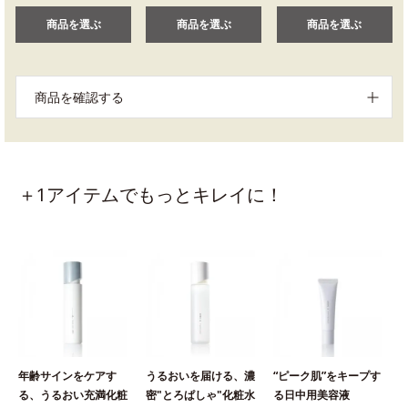
商品を選ぶ
商品を選ぶ
商品を選ぶ
商品を確認する
＋1アイテムでもっとキレイに！
年齢サインをケアす
うるおいを届ける、濃
“ピーク肌”をキープす
る、うるおい充満化粧
密"とろぱしゃ"化粧水
る日中用美容液