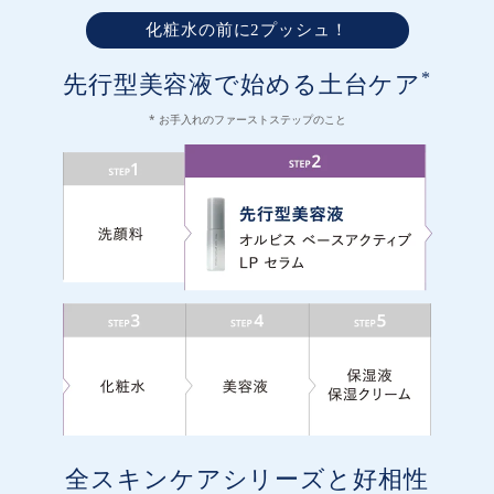
化粧水の前に2プッシュ！
*
先行型美容液で始める土台ケア
* お手入れのファーストステップのこと
全スキンケアシリーズと好相性