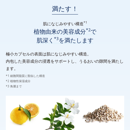
満たす！
*1
肌になじみやすい構造
*2
植物由来の美容成分
で
*3
肌深く
を満たします
極小カプセルの表面は肌になじみやすい構造。
内包した美容成分の浸透をサポートし、うるおいの隙間を満たし
ます。
*1 細胞間脂質に類似した構造
*2 植物性保湿成分
*3 角層まで