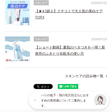
2026/07/23
スキンケア
【★4.3超え】クチコミで大人気の美白ケア
TOP3
2026/07/23
スキンケア
【ショート動画】夏肌のベタつきを一掃！新
発売のふきとり化粧水の使い方
スキンケアの読み物一覧
ハリの低下・頬の毛穴目立ちにおす
すめの美容液についてご案内しま
す。