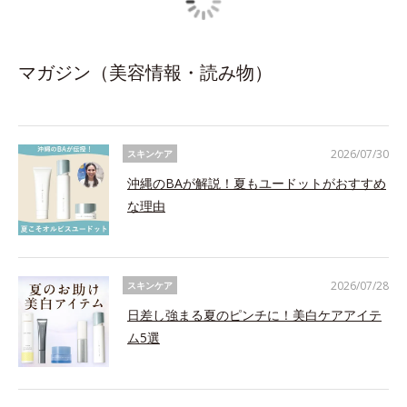
マガジン（美容情報・読み物）
2026/07/30
スキンケア
沖縄のBAが解説！夏もユードットがおすすめ
な理由
2026/07/28
スキンケア
日差し強まる夏のピンチに！美白ケアアイテ
ム5選