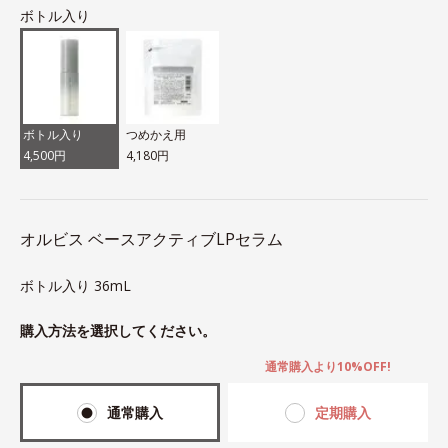
ボトル入り
ボトル入り
つめかえ用
4,500円
4,180円
オルビス ベースアクティブLPセラム
ボトル入り 36mL
購入方法を選択してください。
通常購入より10%OFF!
通常購入
定期購入