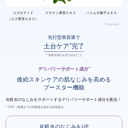
ハトムギ種子エキス
ユズセラミド
クチナシ果実エキス
（ユズ果実エキス）
* イメージ
先行型美容液で
*
土台ケア
完了
* 化粧水前のお手入れのこと
*
デリバリーサポート成分
後続スキンケアの肌なじみを高める
ブースター機能
化粧水のなじみをサポートするデリバリーサポート成分を配合！
* DPG（角層までの浸透感を高める保湿成分）
化粧水のなじみをUP