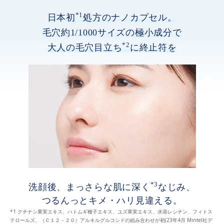
*1
日本初
処方のナノカプセル。
毛穴約1/1000サイズの極小成分で
*2
大人の毛穴目立ち
に終止符を
*3
洗顔後、まっさらな肌に深く
なじみ、
つるんっとキメ・ハリ見違える。
*1 クチナシ果実エキス、ハトムギ種子エキス、ユズ果実エキス、水添レシチン、フィトス
テロールズ、（Ｃ１２－２０）アルキルグルコシドの組み合わせが初(23年4月 Mintel社デ