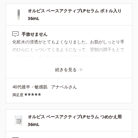
オルビス ベースアクティブLPセラム ボトル入り
36mL
手放せません
化粧水の浸透がとてもよくなりました。お肌がしっとり手
のひらにくっついてくるようになって、翌朝の調子もとて
も良いです。使い始めたらもう手放せません。
続きを見る
40代後半・敏感肌
アナベルさん
満足度
オルビス ベースアクティブLPセラム つめかえ用
36mL