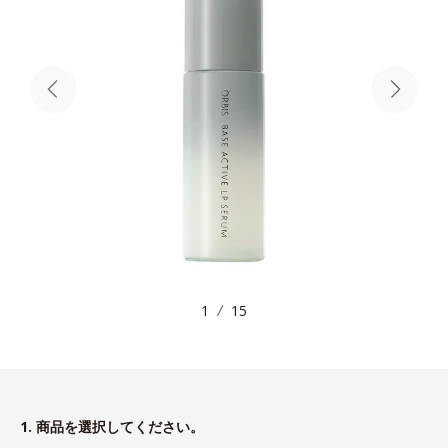
1
15
1. 商品を選択してください。