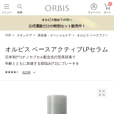
0
メニュー
検索
マイページ
カート
オルビス初めての方へ
公式通販だけの特別セット販売中！
TOP
スキンケア
美容液・スペシャルケア
オルビス ベースアクティブ
オルビス ベースアクティブLPセラム
日本初(*1)ナノカプセル配合先行型美容液で
年齢とともに加速する肌悩み(*2)にブレーキを
623件