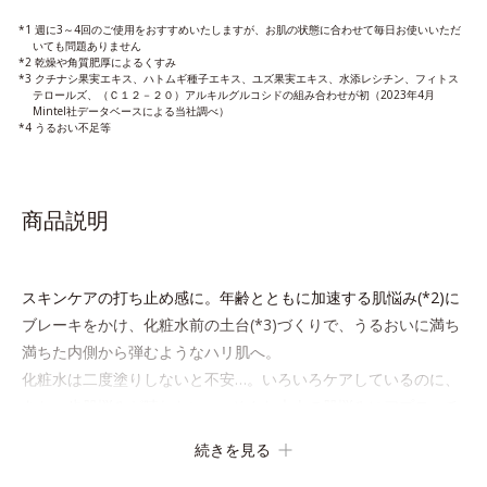
*1 週に3～4回のご使用をおすすめいたしますが、お肌の状態に合わせて毎日お使いいただ
いても問題ありません
*2 乾燥や角質肥厚によるくすみ
*3 クチナシ果実エキス、ハトムギ種子エキス、ユズ果実エキス、水添レシチン、フィトス
テロールズ、（Ｃ１２－２０）アルキルグルコシドの組み合わせが初（2023年4月
Mintel社データベースによる当社調べ）
*4 うるおい不足等
商品説明
スキンケアの打ち止め感に。年齢とともに加速する肌悩み(*2)に
ブレーキをかけ、化粧水前の土台(*3)づくりで、うるおいに満ち
満ちた内側から弾むようなハリ肌へ。
化粧水は二度塗りしないと不安…。いろいろケアしているのに、
あと一歩肌悩みが晴れない…。そんな大人の肌悩みにアプローチ
する先行型美容液です。
続きを見る
日本初(*1)、毛穴約1/1000ナノサイズの極小カプセルの表面は肌