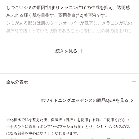
しつこいシミの原因“詰まりメラニン(*1)”の生成を抑え、透明感
あふれる輝く肌を目指す、薬用美白(*2)美容液です。
シミがある部分は肌のターンオーバーが低下し、メラニンが肌の
奥(*3)で詰まっている状態であることに着目。肌の奥の詰まりに
ダイレクトに働きかける処方を採用しました。
ディープダイレクター（ヒメフウロエキス、スターフルーツ葉エ
続きを見る
キス）が詰まりメラニンの生成を抑制し、浸透(*4)パワーで美白
成分・速効性ビタミンC誘導体などの成分をシミの元へ届けま
す。
みずみずしくスーッと浸透し後肌はサラッとしているから、どの
全成分表示
スキンケアとも相性抜群。一年中気持ちよく使える使用感です。
ホワイトニングエッセンスの商品Q&Aを見る
*1 過剰に生成されたメラニン
*2 メラニンの生成を抑え、シミ・ソバカスを防ぐ
*3 メラノサイト
※化粧水で肌を整えた後、保湿液（乳液）を使用する前にご使用ください。
*4 角層まで
※手のひらに適量（ポンプ1〜2プッシュ程度）とり、シミ・ソバカスの気
になる部分を中心にやさしくなじませます。