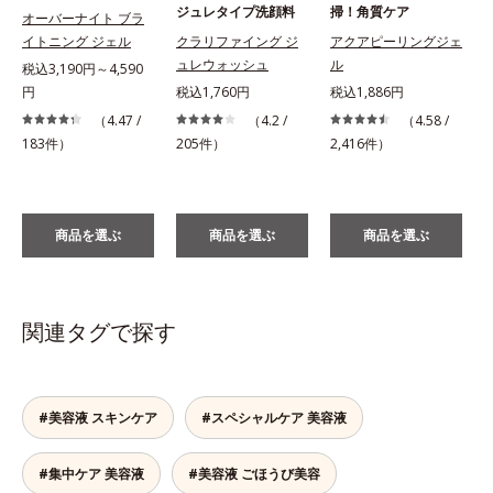
ジュレタイプ洗顔料
掃！角質ケア
オーバーナイト ブラ
イトニング ジェル
クラリファイング ジ
アクアピーリングジェ
ュレウォッシュ
ル
税込3,190円～4,590
円
税込1,760円
税込1,886円
税
（4.47 /
（4.2 /
（4.58 /
183件）
205件）
2,416件）
商品を選ぶ
商品を選ぶ
商品を選ぶ
関連タグで探す
#美容液 スキンケア
#スペシャルケア 美容液
#集中ケア 美容液
#美容液 ごほうび美容