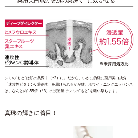
薬用美白成分を肌の奥深く
に効かせる！
シミの"もと"は肌の奥深く（*2）に。だから、いかに的確に薬用美白成分
「速攻性ビタミンC誘導体」を届けられるかが鍵。
ホワイトニングエッセンス
は、なんと約1.55倍（*3）の浸透量でシミの"もと"を狙い撃ちます。
真珠の輝きに着目！