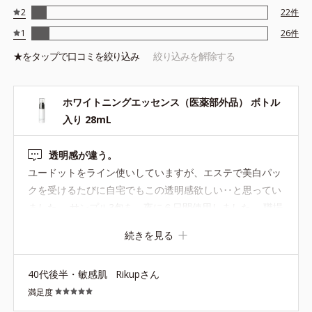
2
22
件
1
26
件
★を
タップ
で口コミを絞り込み
絞り込みを解除する
ホワイトニングエッセンス（医薬部外品） ボトル
入り 28mL
透明感が違う。
ユードットをライン使いしていますが、エステで美白パッ
クを受けるたびに自宅でもこの透明感欲しい‥と思ってい
ました。 サンプル3包を、夜に６日間使用しました。 職場
や親にまで白くなった？と言われるくらい透明感が出てび
続きを見る
っくりです。 本体を購入して首まで試したくなりました。
40代後半・敏感肌
Rikupさん
満足度