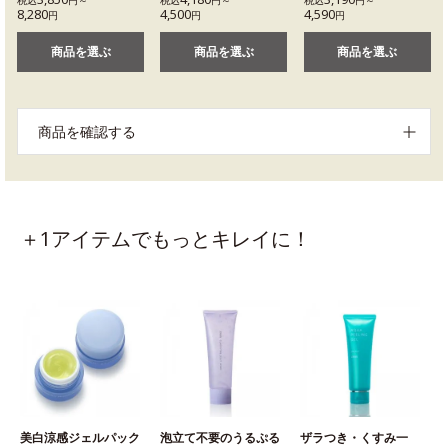
税込
円～
税込
円～
税込
円～
8,280
4,500
4,590
円
円
円
商品を選ぶ
商品を選ぶ
商品を選ぶ
商品を確認する
＋1アイテムでもっとキレイに！
美白涼感ジェルパック
泡立て不要のうるぷる
ザラつき・くすみ一