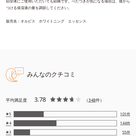
顔全体にご使用いただいても結構です。べたつきが気になる場合は、後から
つける保湿液の量を調節してください。
●無油分、無香料、無着色 ●界面活性剤不使用●速攻性ビタミンC誘導
販売名：オルビス ホワイトニング エッセンス
体*1＝薬用美白成分●グリチルリチン酸ジカリウム*2＝肌荒れ防止
有効成分●ディープダイレクター*3 ＝うるおいをダイレクトに与
え、乾燥によるくすみをケアする植物性保湿成分●ルーセントスキン
成分*4＝うるおいで満たし、透明感を与える真珠由来保湿成分●浸
透ルートシステム
※アレルギーテスト済(すべての人にアレルギーがおきないというわ
けではありません)
みんなのクチコミ
*1：３－Ｏ－エチルアスコルビン酸 *2：グリチルリチン酸２K
*3：ヒメフウロエキス、スターフルーツ葉エキス *4：加水分解コ
ンキオリン液
※アレルギーテスト済＝全ての方にアレルギーが起こらないという
3.78
平均満足度
（
348
件）
ことではありません。
5
101
件
4
144
件
3
55
件