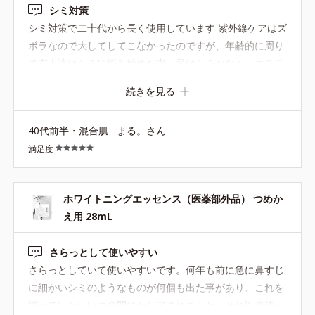
シミ対策
シミ対策で二十代から長く使用しています 紫外線ケアはズ
ボラなので大してしてこなかったのですが、年齢的に周り
の友人達はシミに悩み始めた中、私はシミがなく、エステ
でもシミ予備軍の数が少ないと言われた事があります 一時
続きを見る
期に別のコスメに走ってしまい使用を止めたらシミが2個
くらいできてしまい、慌てて再購入しました。浮気してご
40代前半・混合肌
まる。さん
めんなさい。 サラッとしたテクスチャーでポツポツも出来
満足度
ず脂質肌の私にはピッタリです 速攻性はないですが、10
年後の肌を考えて若いうちから塗っている事をオススメし
ます。
ホワイトニングエッセンス（医薬部外品） つめか
え用 28mL
さらっとして使いやすい
さらっとしていて使いやすいです。何年も前に急に鼻すじ
に細かいシミのようなものが何個も出た事があり、これを
塗っていたらいつの間にかケアされました。それ以来使っ