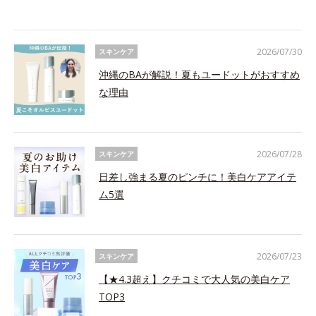
2026/07/30
スキンケア
沖縄のBAが解説！夏もユードットがおすすめ
な理由
2026/07/28
スキンケア
日差し強まる夏のピンチに！美白ケアアイテ
ム5選
2026/07/23
スキンケア
【★4.3超え】クチコミで大人気の美白ケア
TOP3