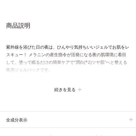
商品説明
紫外線を浴びた日の夜は、ひんやり気持ちいいジェルでお肌をレ
スキュー！ メラニンの産生指令が活発になる夜の肌環境に着目
して、塗って眠るだけの簡単ケアで“潤白(*2)ツヤ肌”へと整える
夜用ジェルパックです。
ぷるぷるジェルを肌にのせると、シートマスクのようにピタッと
密着。水ハリ膜が肌のうるおいをキープしながら、やわらかさを
続きを見る
アップ。
美白(*1)と保湿の両方にアプローチする「トラネキサム酸-
SG(*3)」、肌荒れや日焼けによる肌のほてりを予防する「グリチ
ルリチン酸ジカリウム(*4)」など、たっぷりの保湿成分が浸透し
全成分表示
やすい肌環境を叶えます。
はじめはピタッと密着するテクスチャーは、肌になじむごとにも