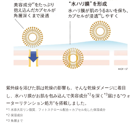
紫外線を浴びた肌は乾燥の影響も。
そんな乾燥ダメージに着目
*2
*3
し、水ハリ膜がお肌を包み込んで美容成分
を深く
届ける“ウォ
ーターリテンション処方”を搭載しました。
*1 水添大豆リン脂質、フィトステロール配合＝カプセル化した保湿成分
*2 保湿成分
*3 角層まで