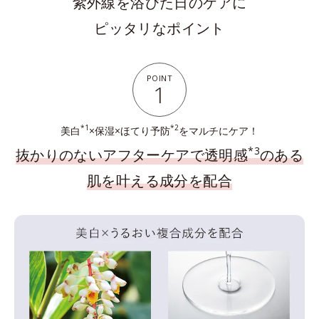
紫外線を浴びた日のケアに
ピッタリなポイント
POINT
1
*1
*2
美白
×保湿×ほてり予防
をマルチにケア！
*3
抜かりのないアフターケアで透明感
のある
肌を叶える成分を配合