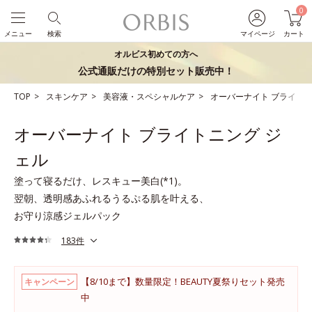
0
メニュー
検索
マイページ
カート
オルビス初めての方へ
公式通販だけの特別セット販売中！
TOP
スキンケア
美容液・スペシャルケア
オーバーナイト ブライトニ
オーバーナイト ブライトニング ジ
ェル
塗って寝るだけ、レスキュー美白(*1)。
翌朝、透明感あふれるうるぷる肌を叶える、
お守り涼感ジェルパック
183件
【8/10まで】数量限定！BEAUTY夏祭りセット発売
キャンペーン
中