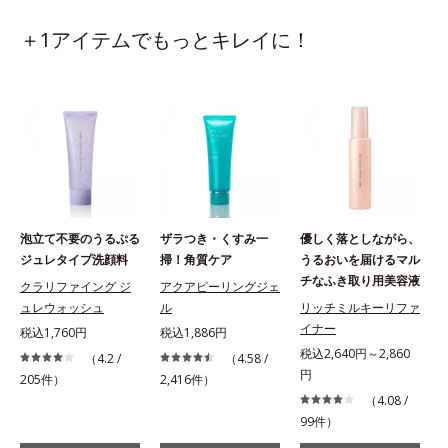
＋1アイテムでもっとキレイに！
泡立て不要のうるぷる
ザラつき・くすみ一
優しく落としながら、
ジュレタイプ洗顔料
掃！角質ケア
うるおいを届けるマル
チなふき取り用美容液
クラリファイング ジ
アクアピーリングジェ
ュレウォッシュ
ル
リッチミルキーリファ
税
イナー
税込1,760円
税込1,886円
税込2,640円～2,860
（4.2 /
（4.58 /
円
205件）
2,416件）
（4.08 /
99件）