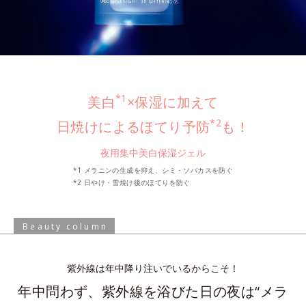
*1
美白
×保湿に加えて
*2
日焼けによるほてり予防
も！
夜用集中美白保湿ジェル
*1 メラニンの生成を抑え、シミ・ソバカスを防ぐ
*2 日やけ・雪焼け後のほてりを防ぐ
Beauty column
紫外線は年中降り注いでいるからこそ！
年中問わず、紫外線を浴びた日の夜は
“メラ