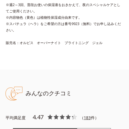
ー
※週2～3回、普段お使いの保湿液をおきかえて、夜のスペシャルケアとし
●トラネキサム酸-SG※1：明るく澄んだ肌を目指す保湿成分と、メ
てご使用ください。
ラニンの生成を抑え、シミそばかすを防ぐ美白有効成分を組み合わ
※内容物色（黄色）は植物性保湿成分由来です。
せた複合成分
※スパチュラ（ヘラ）をご希望の方は番号9923（無料）でお申し込みくだ
●グリチルリチン酸ジカリウム※２：肌荒れ・日焼けによるほてり予
さい。
防有効成分
●オウバク抽出液※３：紫外線による乾燥を防ぎ、をうるおいを与え
販売名：オルビス オーバーナイト ブライトニング ジェル
る保湿成分
●浸透保水膜成分※４：角層をうるおし、透明感のある肌をサポート
する成分
●内包レイヤーカプセル※５：カプセル化した保湿成分
●清涼成分※６
※1トラネキサム酸（美白有効成分）、月桃葉エキス※2グリチルリ
チン酸２K※３オウバクエキス※４DPG、ソルビット液、ベタイン※
みんなのクチコミ
５水添大豆リン脂質、フィトステロール※６エリスリトール
※アレルギーテスト済＝全ての方にアレルギーが起こらないという
ことではありません。
4.47
平均満足度
（
183
件）