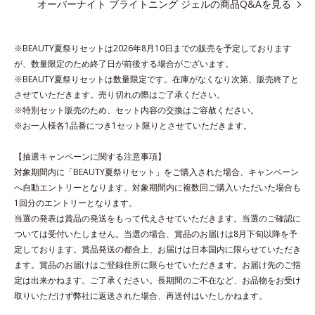
オーバーナイト ブライトニング ジェルの商品Q&Aを見る
っちり質感に、最後はなめらかな水膜へと3変化。
普段の保湿液をこのジェルにおきかえて塗って眠るだけで、うる
おいながらもベタつかず、透明感のあるうるぷる肌へとリカバリ
※BEAUTY夏祭りセットは2026年8月10日までの販売を予定しております
ーします。
が、数量限定のため終了日が前後する場合がございます。
※BEAUTY夏祭りセットは数量限定です。在庫がなくなり次第、販売終了と
*1 メラニンの生成を抑え、シミ・ソバカスを防ぐ
させていただきます。売り切れの際はご了承ください。
*2 美白（メラニンの生成を抑え、シミ・ソバカスを防ぐ）と保
※特別セット販売のため、セット内容の交換はご容赦ください。
※お一人様各1品番につき1セット限りとさせていただきます。
湿のこと
*3 明るく澄んだ肌を目指す保湿成分と、メラニンの生成を抑
【抽選キャンペーンに関する注意事項】
え、シミ・ソバカスを防ぐ美白有効成分を組み合わせた複合成分
対象期間内に「BEAUTY夏祭りセット」をご購入された場合、キャンペーン
*4 グリチルリチン酸2K
へ自動エントリーとなります。対象期間内に複数回ご購入いただいた場合も
1回分のエントリーとなります。
各商品の詳しい情報は商品ページをご覧ください。
当選の発表は賞品の発送をもって代えさせていただきます。当選のご確認に
・BEAUTY夏祭りは、
こちら
ついては受付いたしません。当選の場合、賞品のお届けは8月下旬以降を予
定しております。賞品発送の都合上、お届けは日本国内に限らせていただき
ます。賞品のお届けはご登録住所に限らせていただきます。お届け先のご指
定は出来かねます。ご了承ください。長期間のご不在など、お品物をお受け
取りいただけず弊社に返送された場合、再送付はいたしかねます。
●無油分、無香料、無着色 ●アルコールフリー●弱酸性●パラベンフリ