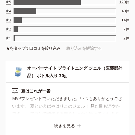
5
120
件
4
40
件
3
14
件
2
7
件
1
2
件
★を
タップ
で口コミを絞り込み
絞り込みを解除する
オーバーナイト ブライトニング ジェル（医薬部外
品） ボトル入り 30g
夏はこれが一番
MVPプレゼントでいただきました。いつもありがとうござ
います。 夏といえばやはりこのジェル！ 見た目も涼やか
です。 エアコンで乾燥する肌をしっかり守ってくれます。
さっぱりとした使い心地で、夏はこれが一番だと思ってい
続きを見る
ます。