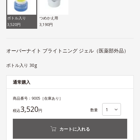
ボトル入り
つめかえ用
3,520円
3,190円
オーバーナイト ブライトニング ジェル（医薬部外品）
ボトル入り 30g
通常購入
商品番号：
9005
［在庫あり］
3,520
数量
税込
円
カートに入れる