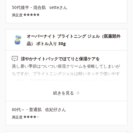
50代後半・混合肌
setteさん
満足度
オーバーナイト ブライトニング ジェル（医薬部外
品） ボトル入り 30g
涼やかナイトパックでほてりと保湿ケアを
蒸し暑い季節はついつい保湿クリームを省略してしまいが
ちですが、ブライトニングジェルは軽いタッチで使いやす
いです。 長時間屋外ですごしていたときや ドットのクリ
ームモイスチャーライザーやアンバーのトリートメントク
続きを見る
リームが重いかなというときに こちらのジェルを薄～くの
ばして保湿ケアを。 顔以外にも 首、デコルテ、腕、と、
60代～・普通肌
佐妃仔さん
いろいろな部位に使っています。 冬はコヨイを、 夏のス
満足度
ペシャルケアはブライトニングジェルを使っています。 ブ
ルー系の涼しげな容器と柑橘系を連想させてくれるイエロ
ーのジェルクリームのコントラストも可愛いですよ。 容器