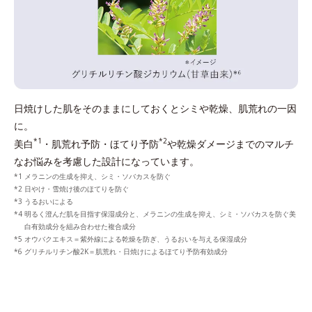
日焼けした肌をそのままにしておくとシミや乾燥、肌荒れの一因
に。
*1
*2
美白
・肌荒れ予防・ほてり予防
や乾燥ダメージまでのマルチ
なお悩みを考慮した設計になっています。
メラニンの生成を抑え、シミ・ソバカスを防ぐ
日やけ・雪焼け後のほてりを防ぐ
うるおいによる
明るく澄んだ肌を目指す保湿成分と、メラニンの生成を抑え、シミ・ソバカスを防ぐ美
白有効成分を組み合わせた複合成分
オウバクエキス＝紫外線による乾燥を防ぎ、うるおいを与える保湿成分
グリチルリチン酸2K＝肌荒れ・日焼けによるほてり予防有効成分