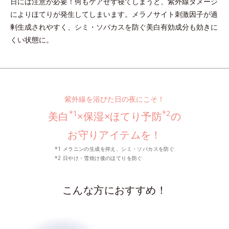
日には注意が必要！何もケアせず寝てしまうと、紫外線ダメージ
によりほてりが発生してしまいます。メラノサイト刺激因子が過
剰生成されやすく、シミ・ソバカスを防ぐ美白有効成分も効きに
くい状態に。
紫外線を浴びた日の夜にこそ！
*1
*2
美白
×保湿×ほてり予防
の
お守りアイテムを！
*1 メラニンの生成を抑え、シミ・ソバカスを防ぐ
*2 日やけ・雪焼け後のほてりを防ぐ
こんな方におすすめ！