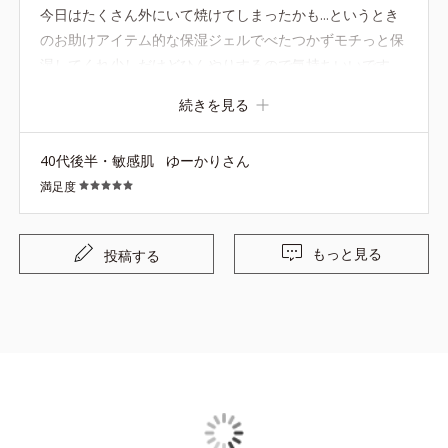
今日はたくさん外にいて焼けてしまったかも...というとき
のお助けアイテム的な保湿ジェルでべたつかずモチっと保
湿してくれ少しだけどひんやりするので気持ちいいです
（特にほてったときにひんやり感を感じるかな） 美白成分
続きを見る
も入っているので持っていると安心です^_^ このたびMVP
でいただきました ありがとうございます！
40代後半・敏感肌
ゆーかりさん
満足度
もっと見る
投稿する