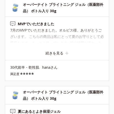
オーバーナイト ブライトニング ジェル（医薬部外
は小さいけれど容量は一夏充分持ちます。 こちらはMVP
品） ボトル入り 30g
のプレゼントでいただきました。 ありがとうございま
す。！！
MVPでいただきました
7月のMVPでいただきました。オルビス様、ありがとうご
ざいます。 こちらの商品は私にとって夏のお守りとして必
需品なので、さっそく使っています♪ 外出時間が多かった
日や紫外線を浴びた日は、必ずと言っていいほどこのジェ
続きを見る
ルです。 普段はユーシリーズを使っていますが、ユーのジ
ェルをこちらに置き換えても乾燥などは気にならず、ぴっ
30代前半・乾性肌
hanaさん
たっと肌に密着してしっかりとお肌を守ってくる感じが大
満足度
好きです。 日焼け後は肌がデリケートな状態ですが、それ
でも今までこちらの商品で刺激や肌荒れを起こしたことは
なく、デコルテ部分までたっぷりと使っています。 また8
オーバーナイト ブライトニング ジェル（医薬部外
月にかけてこれからも暑い日が続いていくと思うので、し
品） ボトル入り 30g
っかり使ってケアしていきたいです。
夏にあるとよき保湿ジェル