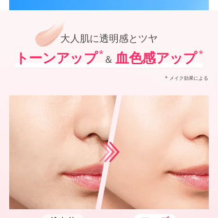
*1
オルビス内最高の紫外線カットレベル
オルビス最高峰*1 SNSで大人気の日焼け止めがパワーアップ！
*2
「VOCE」「美的」「MAQUIA」において発表されるベストコスメUVケア部門での受賞（2021
ポーラ化成 独自技術を搭載進化させた防御力*5✕シワ改善・美白*6、
*3
@cosmeベストコスメアワードでの受賞（2022年～2025年 オルビス調べ リンクルホワイト
*4
2024年12月20日時点（オルビス調べ リンクルホワイトUVプロテクターを含む）
大人肌に透明感とツヤ
*5
化粧膜のくずれにくさ、肌をうるおして保護すること
*6
メラニンの生成を抑え、シミ・ソバカスを防ぐ
*
*
トーンアップ
血色感アップ
＆
*7
紫外線に瞬時に反応して、膜が厚くなり始めることおよび表面に新たな膜ができ始めることで膜
* メイク効果による