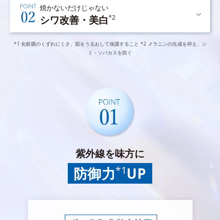
焼かないだけじゃない
シワ改善・美白
*2
*1 化粧膜のくずれにくさ、肌をうるおして保護すること *2 メラニンの生成を抑え、シ
ミ・ソバカスを防ぐ
紫外線を味方に
*1
防御力
UP