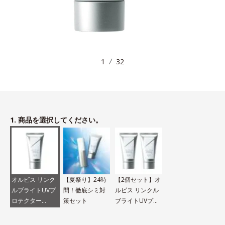
1
32
1. 商品を選択してください。
オルビス リンク
【夏祭り】24時
【2個セット】オ
ルブライトUVプ
間！徹底シミ対
ルビス リンクル
ロテクター
策セット
ブライトUVプロ
N（医薬部外品）
テクター N