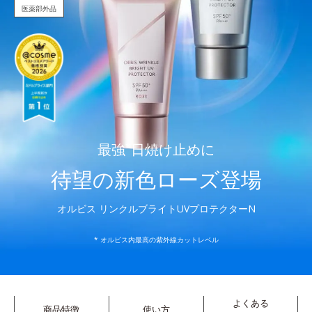
医薬部外品
最強
*
日焼け止めに
待望の新色ローズ登場
オルビス リンクルブライトUVプロテクターN
* オルビス内最高の紫外線カットレベル
よくある
商品特徴
使い方