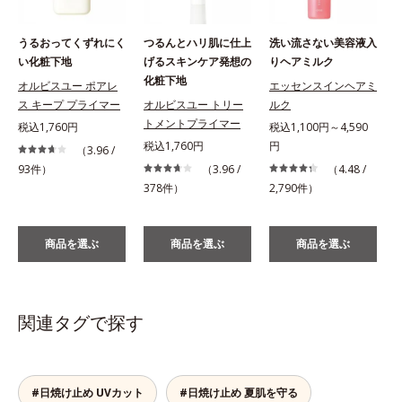
うるおってくずれにく
つるんとハリ肌に仕上
洗い流さない美容液入
い化粧下地
げるスキンケア発想の
りヘアミルク
化粧下地
オルビスユー ポアレ
エッセンスインヘアミ
ス キープ プライマー
オルビスユー トリー
ルク
税
トメントプライマー
税込1,760円
税込1,100円～4,590
税込1,760円
円
（3.96 /
93件）
（3.96 /
（4.48 /
378件）
2,790件）
商品を選ぶ
商品を選ぶ
商品を選ぶ
関連タグで探す
#日焼け止め UVカット
#日焼け止め 夏肌を守る