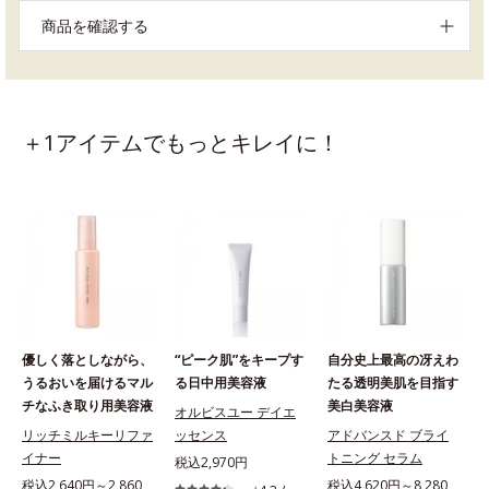
商品を確認する
＋1アイテムでもっとキレイに！
優しく落としながら、
“ピーク肌”をキープす
自分史上最高の冴えわ
うるおいを届けるマル
る日中用美容液
たる透明美肌を目指す
チなふき取り用美容液
美白美容液
オルビスユー デイエ
リッチミルキーリファ
ッセンス
アドバンスド ブライ
イナー
トニング セラム
ー
税込2,970円
税込2,640円～2,860
税込4,620円～8,280
税