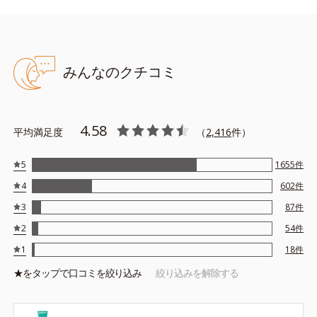
みんなのクチコミ
●無油分、無香料、無着色 ●アクアミネラルモイストベース（海洋深
層水を含有した水で構成される保湿ベース）●リアクトキャッチファ
イバー配合＝古い角質や汚れを除去する成分●アンズ果汁配合＝角質
柔軟効果のある保湿成分●低分子ヒアルロン酸配合＝保湿成分●アル
4.58
コールフリー
平均満足度
（
2,416
件）
※アレルギーテスト済＝全ての方にアレルギーが起こらないという
ことではありません。
5
1655
件
4
602
件
3
87
件
2
54
件
1
18
件
★を
タップ
で口コミを絞り込み
絞り込みを解除する