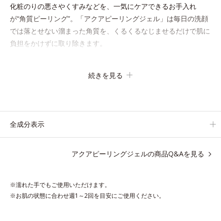
化粧のりの悪さやくすみなどを、一気にケアできるお手入れ
が“角質ピーリング”。「アクアピーリングジェル」は毎日の洗顔
では落とせない溜まった角質を、くるくるなじませるだけで肌に
負担をかけずに取り除きます。
海洋深層水配合の水ベースとアンズ果汁で、角質を自然にはがれ
続きを見る
やすく浮かせてから、「消しゴム」のようにポロポロに巻き込ん
で取り除きます。水を利用して取り除く仕組みなので、強い酸を
使った科学的なピーリングやゴシゴシこする方法と違い、必要以
上に角質を取り過ぎる心配もありません。「ピーリングは初め
全成分表示
て」「刺激が心配…」という方にもおすすめです。
アクアピーリングジェルの商品Q&Aを見る
ピーリング後の肌は、しっとりツルツルの触りごこち。表面の角
質を一枚脱いだ状態だから、化粧水の浸透力もいつもと手応えが
変わります。お肌の状態に合わせて週1～2回の美肌ケア。なめら
※濡れた手でもご使用いただけます。
かで透明感あふれる素肌へ導きます。
※お肌の状態に合わせ週1～2回を目安にご使用ください。
* 乾燥や角質肥厚、キメの乱れによるくすみ