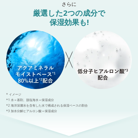
さらに
厳選した2つの成分で
保湿効果も!
* イメージ
*1 水＝基剤、脱塩海水＝保湿成分
*2 海洋深層水を含有した水で構成される保湿ベースの割合
*3 加水分解ヒアルロン酸＝保湿成分