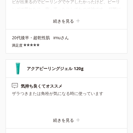
ビが出来るのでピーリングでケアしたかったけど、ピーリ
ングで荒れたり、突っ張ったりしてたので神です。 頻繁に
使うのは怖いので、最初は週一回くらいで、慣れてきたら
続きを見る
（あまりカスが出なくなったら）二週に一回という感じで
使っています。
20代後半・超乾性肌
imuさん
満足度
アクアピーリングジェル 120g
気持ち良くてオススメ
ザラつきまたは角栓が気になる時に使っています
続きを見る