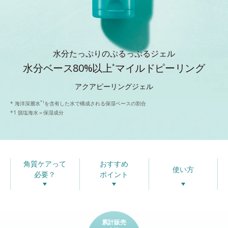
水分たっぷりのぷるっぷるジェル
水分ベース80%以上
マイルドピーリング
*
アクアピーリングジェル
*1
* 海洋深層水
を含有した水で構成される保湿ベースの割合
*1 脱塩海水＝保湿成分
角質ケアって
おすすめ
使い方
必要？
ポイント
累計販売