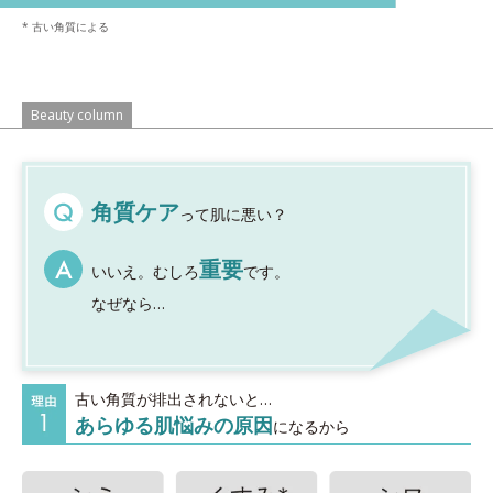
* 古い角質による
Beauty column
角質ケア
って肌に悪い？
重要
いいえ。むしろ
です。
なぜなら…
古い角質が排出されないと…
あらゆる肌悩みの原因
になるから