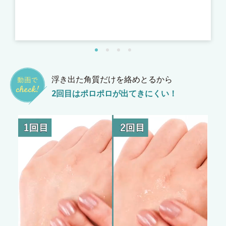
張
*
*
浮き出た角質だけを絡めとるから
2回目はポロポロが出てきにくい！