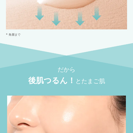
* 角層まで
だから
後肌つるん！
とたまご肌