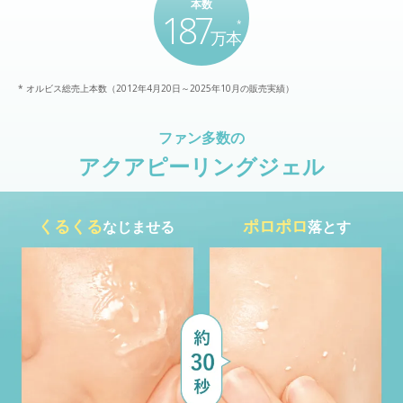
本数
187
*
万本
* オルビス総売上本数（2012年4月20日～2025年10月の販売実績）
ファン多数の
アクアピーリングジェル
くるくる
ポロポロ
なじませる
落とす