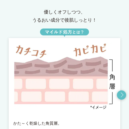
優しくオフしつつ、
うるおい成分で後肌しっとり！
かた～く乾燥した角質層。
ア