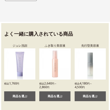
よく一緒に購入されている商品
ジュレ洗顔
ふき取り美容液
先行型美容液
1,760
2,640
4,180
税込
円
税込
円～
税込
円～
2,860
4,500
円
円
商品を選ぶ
商品を選ぶ
商品を選ぶ