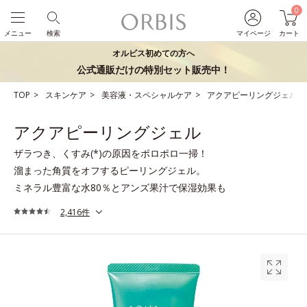
0
メニュー
検索
マイページ
カート
オルビス初めての方へ
公式通販だけの特別セット販売中！
TOP
スキンケア
美容液・スペシャルケア
アクアピーリングジェル
アクアピーリングジェル
ザラつき、くすみ(*)の原因をポロポロ一掃！
溜まった角質をオフするピーリングジェル。
ミネラル豊富な水80％とアンズ果汁で保湿効果も
2,416件