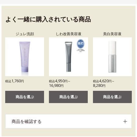
よく一緒に購入されている商品
ジュレ洗顔
しわ改善美容液
美白美容液
1,760
4,950
4,620
税込
円
税込
円～
税込
円～
16,980
8,280
円
円
商品を選ぶ
商品を選ぶ
商品を選ぶ
商品を確認する