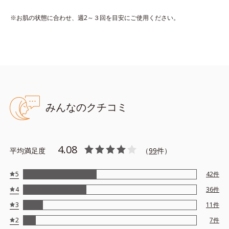
※お肌の状態に合わせ、週2～３回を目安にご使用ください。
●無香料、無着色 ●酸化しやすい油分不使用 ●アルコールフリー
●リッチメドウスイート※1＝明るくて柔らかい肌を保つ保湿成分
●ユズセラミド※2＝うるおってごわつきのない肌に導く保湿成分
●疑似角層膜成分※3＝うるおいをキャッチし蓄える機能を有する保
湿成分
みんなのクチコミ
●固くなった角層を柔らかくする成分※4
※アレルギーテスト済み（すべての人にアレルギーが起きないとい
うわけではありません）
4.08
平均満足度
（
99
件）
※1 セイヨウナツユキソウ花エキス ※2 ユズ果実エキス
※3 ポリHEMAグルコシド ※4 トリエチルヘキサノイン
5
42
件
※アレルギーテスト済＝全ての方にアレルギーが起こらないという
4
36
件
ことではありません。
3
11
件
2
7
件