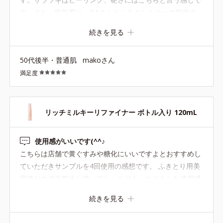
す。また、昨年夏に、BAさんからスキントナーで乾燥す
る時はこちらが良いと教わりました。またベタつき易い夏
続きを見る
にも大丈夫でした。また、こちらを頻繁に使用すると肌が
茶くすみしますが、たまにならスキントナーより肌汚れを
50代後半・普通肌
makoさん
取ってくれます。困った時の救世主として使用してます。
満足度
リッチミルキーリファイナー ボトル入り 120mL
使用感がいいです(^^♪
こちらは店舗で黄ぐすみや糖化にいいですよとおすすめし
ていただきサンプルを4回使用の感想です。 ふきとり用美
容液なので化粧水と違ってしっとりもっちりとした使用感
なのに化粧水なじみがいいです。 BAさんもこちらは美容
続きを見る
液なのでとてもいいですよとおすすめされていた理由がわ
かります。 本品も購入させていただきました。