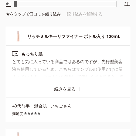
1
3
件
★を
タップ
で口コミを絞り込み
絞り込みを解除する
リッチミルキーリファイナー ボトル入り 120mL
もっちり肌
とても気に入っている商品ではあるのですが、先行型美容
液も使用しているため、こちらはサンプルの使用だけに留
まっています。 コットンを使用して優しく拭き取ると、角
質ケアだけでなく、肌がもっちりしっとりします。化粧水
続きを見る
の入りも良くなります。
40代前半・混合肌
いちごさん
満足度