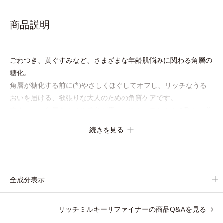
商品説明
ごわつき、黄ぐすみなど、さまざまな年齢肌悩みに関わる角層の
糖化。
角層が糖化する前に(*)やさしくほぐしてオフし、リッチなうる
おいを届ける、欲張りな大人のための角質ケアです。
古くなった角層をオイル成分が優しくほぐしてからふき取り、美
容保湿成分のリッチメドウスイートとユズセラミドがうるおいを
続きを見る
届けると、くもりのないクリアな肌に。
さらにうるおいをキャッチして蓄える水性ヴェールを肌の上に形
成することで、次に使う化粧水のなじみがアップします。
週に2～3回、洗顔後にまろやかな感触のミルクでやさしくふき取
全成分表示
るだけで、ごわつきのない、みずみずしいやわ肌を実現します。
リッチミルキーリファイナーの商品Q&Aを見る
* 糖化する前の古くなった角層をふき取り、やわらかい肌を保つ
こと。