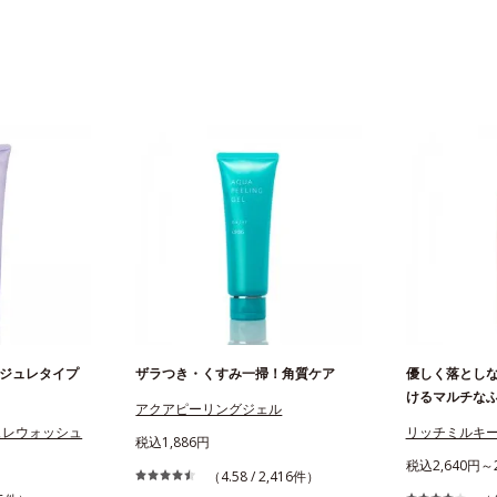
ジュレタイプ
ザラつき・くすみ一掃！角質ケア
優しく落とし
けるマルチな
アクアピーリングジェル
ュレウォッシュ
リッチミルキ
税込1,886円
税込2,640円～2
（4.58 / 2,416件）