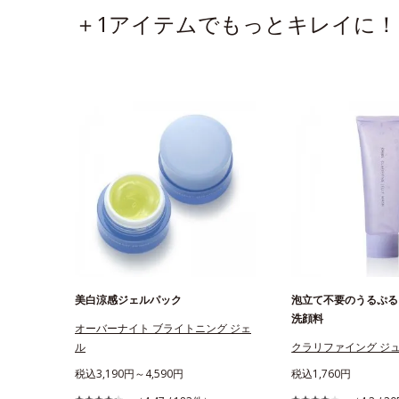
＋1アイテムでもっとキレイに！
美白涼感ジェルパック
泡立て不要のうるぷる
洗顔料
オーバーナイト ブライトニング ジェ
ル
クラリファイング ジ
税込3,190円～4,590円
税込1,760円