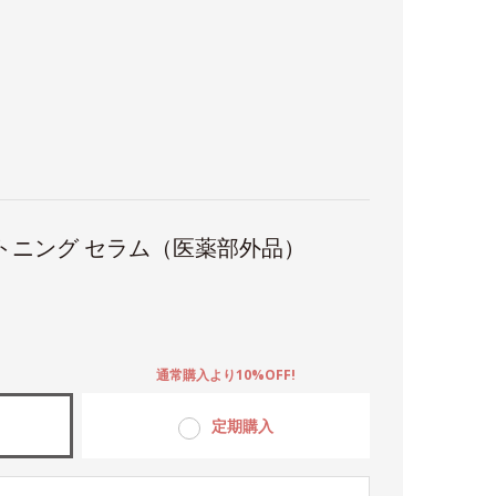
トニング セラム（医薬部外品）
。
通常購入より10%OFF!
定期購入