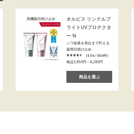
オルビス リンクルブ
高機能日焼け止め
ライトUVプロテクタ
ー N
シワ改善＆美白まで叶える
薬用日焼け止め
(4.64 / 864件)
税込3,850円～8,280円
商品を選ぶ