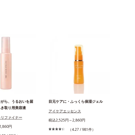
ながら、うるおいを届
目元ケアに・ふっくら保湿ジェル
ふき取り用美容液
アイケアエッセンス
ーリファイナー
税込2,525円～2,860円
,860円
（4.27 / 981件）