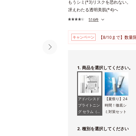
もうシミ(*3)リスクを恐れない。
冴えわたる透明美肌(*4)へ
516件
【8/10まで】数量
キャンペーン
1. 商品を選択してください。
アドバンスド
【夏祭り】24
ブライトニン
時間！徹底シ
グ セラム（医
ミ対策セット
薬部外品）
2. 種別を選択してください