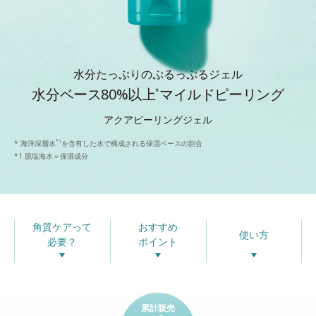
水分たっぷりのぷるっぷるジェル
水分ベース80%以上
マイルドピーリング
*
アクアピーリングジェル
*1
* 海洋深層水
を含有した水で構成される保湿ベースの割合
*1 脱塩海水＝保湿成分
角質ケアって
おすすめ
使い方
必要？
ポイント
累計販売