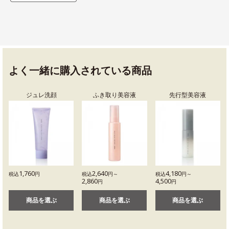
よく一緒に購入されている商品
ジュレ洗顔
ふき取り美容液
先行型美容液
1,760
2,640
4,180
税込
円
税込
円～
税込
円～
2,860
4,500
円
円
商品を選ぶ
商品を選ぶ
商品を選ぶ