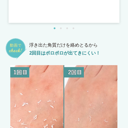
張
*
*
浮き出た角質だけを絡めとるから
2回目はポロポロが出てきにくい！