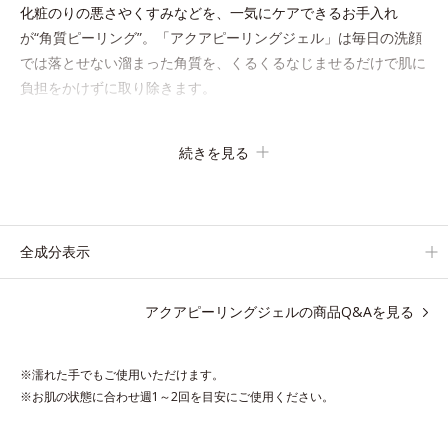
化粧のりの悪さやくすみなどを、一気にケアできるお手入れ
が“角質ピーリング”。「アクアピーリングジェル」は毎日の洗顔
では落とせない溜まった角質を、くるくるなじませるだけで肌に
負担をかけずに取り除きます。
海洋深層水配合の水ベースとアンズ果汁で、角質を自然にはがれ
続きを見る
やすく浮かせてから、「消しゴム」のようにポロポロに巻き込ん
で取り除きます。水を利用して取り除く仕組みなので、強い酸を
使った科学的なピーリングやゴシゴシこする方法と違い、必要以
上に角質を取り過ぎる心配もありません。「ピーリングは初め
全成分表示
て」「刺激が心配…」という方にもおすすめです。
アクアピーリングジェルの商品Q&Aを見る
ピーリング後の肌は、しっとりツルツルの触りごこち。表面の角
質を一枚脱いだ状態だから、化粧水の浸透力もいつもと手応えが
変わります。お肌の状態に合わせて週1～2回の美肌ケア。なめら
※濡れた手でもご使用いただけます。
かで透明感あふれる素肌へ導きます。
※お肌の状態に合わせ週1～2回を目安にご使用ください。
* 乾燥や角質肥厚、キメの乱れによるくすみ