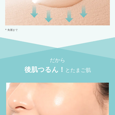
* 角層まで
だから
後肌つるん！
とたまご肌