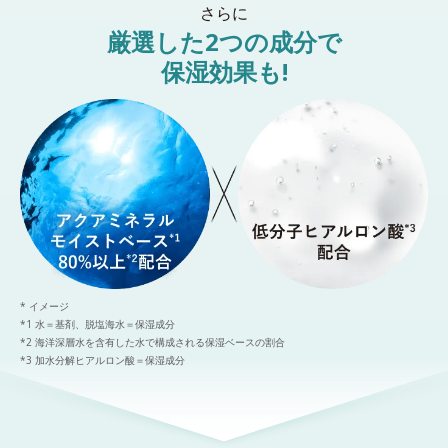
さらに
厳選した2つの成分で
保湿効果も!
* イメージ
*1 水＝基剤、脱塩海水＝保湿成分
*2 海洋深層水を含有した水で構成される保湿ベースの割合
*3 加水分解ヒアルロン酸＝保湿成分