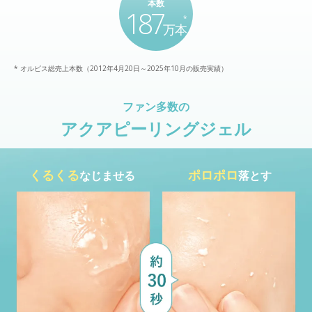
本数
187
*
万本
* オルビス総売上本数（2012年4月20日～2025年10月の販売実績）
ファン多数の
アクアピーリングジェル
くるくる
ポロポロ
なじませる
落とす