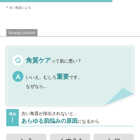
* 古い角質による
Beauty column
角質ケア
って肌に悪い？
重要
いいえ。むしろ
です。
なぜなら…
古い角質が排出されないと…
あらゆる肌悩みの原因
になるから