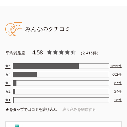
みんなのクチコミ
●無油分、無香料、無着色 ●アクアミネラルモイストベース（海洋深
層水を含有した水で構成される保湿ベース）●リアクトキャッチファ
イバー配合＝古い角質や汚れを除去する成分●アンズ果汁配合＝角質
柔軟効果のある保湿成分●低分子ヒアルロン酸配合＝保湿成分●アル
4.58
コールフリー
平均満足度
（
2,416
件）
※アレルギーテスト済＝全ての方にアレルギーが起こらないという
ことではありません。
5
1655
件
4
602
件
3
87
件
2
54
件
1
18
件
★を
タップ
で口コミを絞り込み
絞り込みを解除する