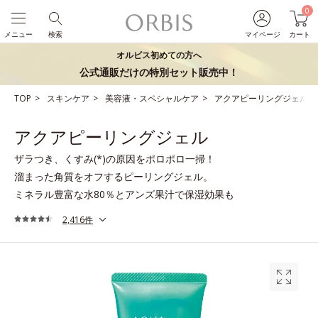
0
メニュー
検索
マイページ
カート
オルビス初めての方へ
公式通販だけの特別セット販売中！
TOP
スキンケア
美容液・スペシャルケア
アクアピーリングジェル
アクアピーリングジェル
ザラつき、くすみ(*)の原因をポロポロ一掃！
溜まった角質をオフするピーリングジェル。
ミネラル豊富な水80％とアンズ果汁で保湿効果も
2,416件