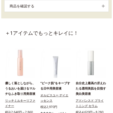
商品を確認する
＋1アイテムでもっとキレイに！
優しく落としながら、
“ピーク肌”をキープす
自分史上最高の冴えわ
うるおいを届けるマル
る日中用美容液
たる透明美肌を目指す
チなふき取り用美容液
美白美容液
オルビスユー デイエ
リッチミルキーリファ
ッセンス
アドバンスド ブライ
イナー
トニング セラム
ー
税込2,970円
税込2,640円～2,860
税込4,620円～8,280
税