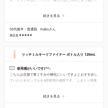
す。また、昨年夏に、BAさんからスキントナーで乾燥す
る時はこちらが良いと教わりました。またベタつき易い夏
続きを見る
にも大丈夫でした。また、こちらを頻繁に使用すると肌が
茶くすみしますが、たまにならスキントナーより肌汚れを
50代後半・普通肌
makoさん
取ってくれます。困った時の救世主として使用してます。
満足度
リッチミルキーリファイナー ボトル入り 120mL
使用感がいいです(^^♪
こちらは店舗で黄ぐすみや糖化にいいですよとおすすめし
ていただきサンプルを4回使用の感想です。 ふきとり用美
容液なので化粧水と違ってしっとりもっちりとした使用感
なのに化粧水なじみがいいです。 BAさんもこちらは美容
続きを見る
液なのでとてもいいですよとおすすめされていた理由がわ
かります。 本品も購入させていただきました。