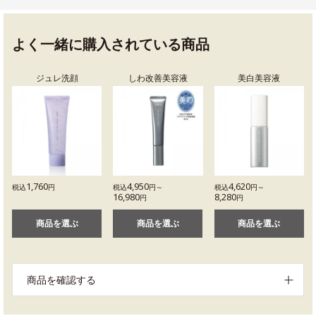
よく一緒に購入されている商品
ジュレ洗顔
しわ改善美容液
美白美容液
1,760
4,950
4,620
税込
円
税込
円～
税込
円～
16,980
8,280
円
円
商品を選ぶ
商品を選ぶ
商品を選ぶ
商品を確認する