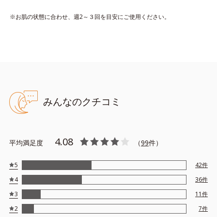
※お肌の状態に合わせ、週2～３回を目安にご使用ください。
●無香料、無着色 ●酸化しやすい油分不使用 ●アルコールフリー
●リッチメドウスイート※1＝明るくて柔らかい肌を保つ保湿成分
●ユズセラミド※2＝うるおってごわつきのない肌に導く保湿成分
●疑似角層膜成分※3＝うるおいをキャッチし蓄える機能を有する保
湿成分
みんなのクチコミ
●固くなった角層を柔らかくする成分※4
※アレルギーテスト済み（すべての人にアレルギーが起きないとい
うわけではありません）
4.08
平均満足度
（
99
件）
※1 セイヨウナツユキソウ花エキス ※2 ユズ果実エキス
※3 ポリHEMAグルコシド ※4 トリエチルヘキサノイン
5
42
件
※アレルギーテスト済＝全ての方にアレルギーが起こらないという
4
36
件
ことではありません。
3
11
件
2
7
件