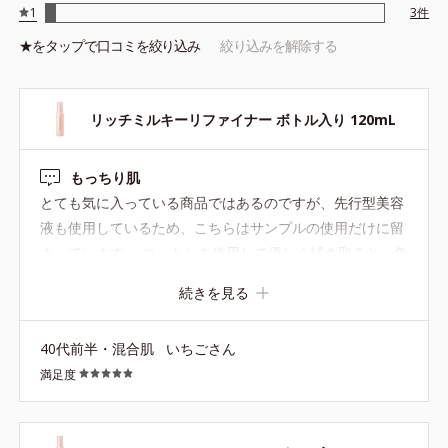
1
3
件
★を
タップ
で口コミを絞り込み
絞り込みを解除する
リッチミルキーリファイナー ボトル入り 120mL
もっちり肌
とても気に入っている商品ではあるのですが、先行型美容
液も使用しているため、こちらはサンプルの使用だけに留
まっています。 コットンを使用して優しく拭き取ると、角
質ケアだけでなく、肌がもっちりしっとりします。化粧水
続きを見る
の入りも良くなります。
40代前半・混合肌
いちごさん
満足度