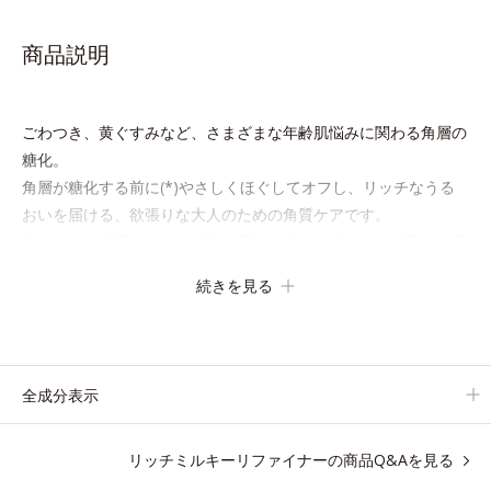
商品説明
ごわつき、黄ぐすみなど、さまざまな年齢肌悩みに関わる角層の
糖化。
角層が糖化する前に(*)やさしくほぐしてオフし、リッチなうる
おいを届ける、欲張りな大人のための角質ケアです。
古くなった角層をオイル成分が優しくほぐしてからふき取り、美
容保湿成分のリッチメドウスイートとユズセラミドがうるおいを
続きを見る
届けると、くもりのないクリアな肌に。
さらにうるおいをキャッチして蓄える水性ヴェールを肌の上に形
成することで、次に使う化粧水のなじみがアップします。
週に2～3回、洗顔後にまろやかな感触のミルクでやさしくふき取
全成分表示
るだけで、ごわつきのない、みずみずしいやわ肌を実現します。
リッチミルキーリファイナーの商品Q&Aを見る
* 糖化する前の古くなった角層をふき取り、やわらかい肌を保つ
こと。