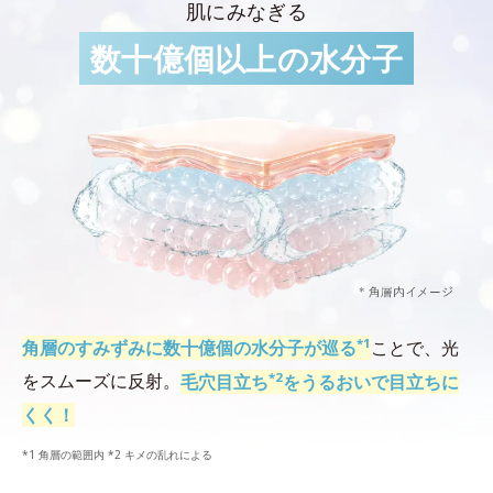
肌にみなぎる
数十億個以上の水分子
*1
角層のすみずみに数十億個の水分子が巡る
ことで、光
*2
をスムーズに反射。
毛穴目立ち
をうるおいで目立ちに
くく！
*1 角層の範囲内 *2 キメの乱れによる