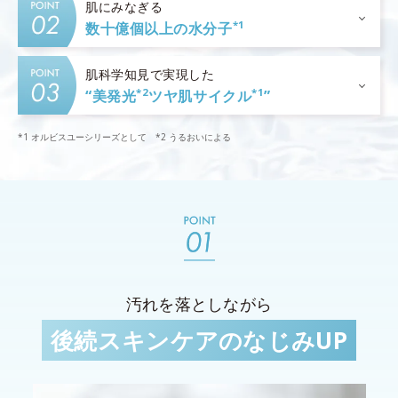
肌にみなぎる
*1
数十億個以上の水分子
肌科学知見で実現した
*2
*1
“美発光
ツヤ肌サイクル
”
*1 オルビスユーシリーズとして *2 うるおいによる
汚れを落としながら
後続スキンケアのなじみUP