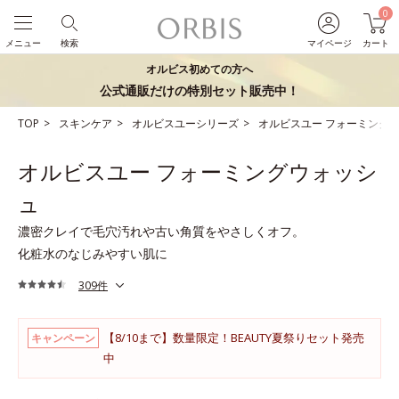
0
メニュー
検索
マイページ
カート
オルビス初めての方へ
公式通販だけの特別セット販売中！
TOP
スキンケア
オルビスユーシリーズ
オルビスユー フォーミング
オルビスユー フォーミングウォッシ
ュ
濃密クレイで毛穴汚れや古い角質をやさしくオフ。
化粧水のなじみやすい肌に
309件
【8/10まで】数量限定！BEAUTY夏祭りセット発売
キャンペーン
中