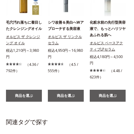
毛穴汚れ落ちに着目し
シワ改善＆美白へWア
化粧水前の先行型美容
たクレンジングオイル
プローチする美容液
液で、もっとハリツヤ
あふれる肌へ
オルビス ザ クレンジ
オルビス ザ リンクル
ング オイル
セラム
オルビス ベースアク
ティブLPセラム
税込1,210円～3,980
税込4,950円～16,980
円
円
税込4,180円～4,500
税
円
（4.36 /
（4.5 /
792件）
555件）
（4.48 /
623件）
商品を選ぶ
商品を選ぶ
商品を選ぶ
関連タグで探す