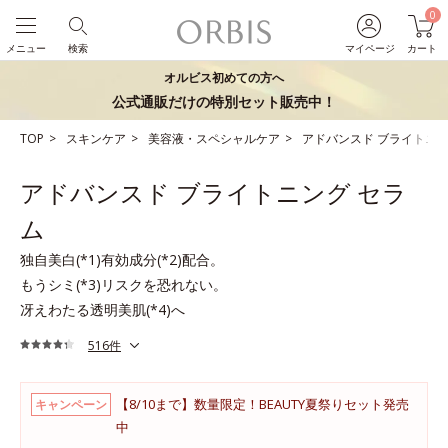
0
メニュー
検索
マイページ
カート
オルビス初めての方へ
公式通販だけの特別セット販売中！
TOP
スキンケア
美容液・スペシャルケア
アドバンスド ブライトニン
アドバンスド ブライトニング セラ
ム
独自美白(*1)有効成分(*2)配合。
もうシミ(*3)リスクを恐れない。
冴えわたる透明美肌(*4)へ
516件
【8/10まで】数量限定！BEAUTY夏祭りセット発売
キャンペーン
中