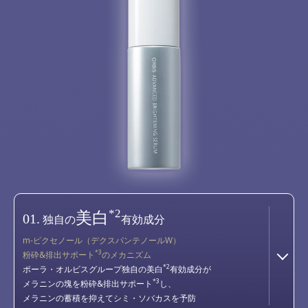
*2
美白
01.
独自の
有効成分
m-ピクセノール（デクスパンテノールW）
*3
粉砕&排出サポート
のメカニズム
*2
ポーラ・オルビスグループ独自の美白
有効成分が
*3
メラニンの塊を粉砕&排出サポート
し、
メラニンの蓄積を抑えてシミ・ソバカスを予防