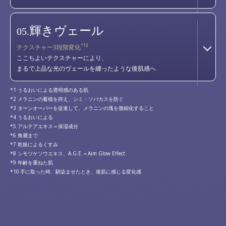
輝きヴェール
05.
*10
テクスチャー3段階変化
ここちよいテクスチャーにより、
まるで上品な光のヴェールを纏ったような後肌感へ
うるおいによる透明感のある肌
メラニンの蓄積を抑え、シミ・ソバカスを防ぐ
ターンオーバーを促進して、メラニンの塊を微細化すること
うるおいによる
アルテアエキス＝保湿成分
角層まで
乾燥によるくすみ
シモツケソウエキス、A.G.E.＝Aim Glow Effect
年齢を重ねた肌
手に取った時、馴染ませたとき、後肌に感じる変化感