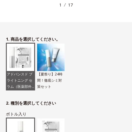
1
17
1. 商品を選択してください。
アドバンスド ブ
【夏祭り】24時
ライトニング セ
間！徹底シミ対
ラム（医薬部外
策セット
品）
2. 種別を選択してください
ボトル入り