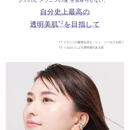
シミの元“メラニンの塊”を居座らせない。
自分史上最高の
*2
透明美肌
を目指して
メラニンの蓄積を抑え、シミ・ソバカスを防ぐ
うるおいによる透明感のある肌