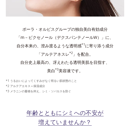
ポーラ・オルビスグループの独自美白有効成分
「m－ピクセノール（デクスパンテノールW）」に、
*1
自分本来の、澄み渡るような透明感
に寄り添う成分
*2
「アルテアネスレ
」を配合。
自分史上最高の、冴えわたる透明美肌を目指す、
*3
美白
美容液です。
うるおいによってくすみがなく明るい肌状態のこと
アルテアエキス＝保湿成分
メラニンの蓄積を抑え、シミ・ソバカスを防ぐ
年齢とともにシミへの不安が
増えていませんか？