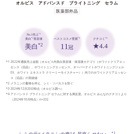
オルビス アドバンスド ブライトニング セラム
医薬部外品
*1
No.1売上
*3
*4
*2
ベストコスメ受賞
クチコミ
美白
美容液
11
★4.4
*2
美白
冠
2022年通販売上金額（オルビス内美白美容液・保湿液カテゴリ（ホワイトクリアエッ
センス（旧品）、ホワイトニングエッセンス、オーバーナイトホワイトニングジェル
EX、ホワイト エキストラ クリーミーモイスチャー））内でのホワイトクリアエッセン
ス（旧品）の実績値
メラニンの蓄積を抑え、シミ・ソバカスを防ぐ
2024年12月20日時点（オルビス調べ）
アドバンスド ブライトニング セラムに対する満足度。オルビス みんなのクチコミより
（2024年10月時点）n=332
*1