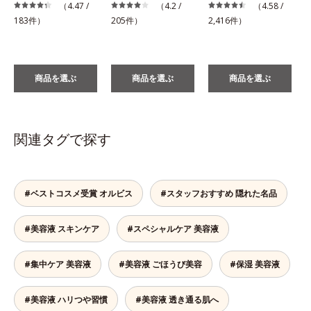
税
（4.47 /
（4.2 /
（4.58 /
183件）
205件）
2,416件）
商品を選ぶ
商品を選ぶ
商品を選ぶ
関連タグで探す
#ベストコスメ受賞 オルビス
#スタッフおすすめ 隠れた名品
#美容液 スキンケア
#スペシャルケア 美容液
#集中ケア 美容液
#美容液 ごほうび美容
#保湿 美容液
#美容液 ハリつや習慣
#美容液 透き通る肌へ