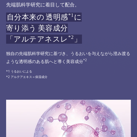
先端肌科学研究に着目して配合。
*1
自分本来の
透明感
に
寄り添う
美容成分
*2
「アルテアネスレ
」
独自の先端肌科学研究に基づき、うるおいを与えながら澄み渡る
*2
ような透明感のある肌へと導く美容成分
うるおいによる
アルテアエキス＝保湿成分