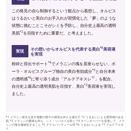
この発見の自ら制御するという観点から着想し、オルビス
はうるおいと美白のお手入れが習慣化した「夢」のような
状態に挑むことこそがシミを予防し、自分史上最高の透明
*2
美肌
を目指すために重要だ、と考えました。
*3
その想いからオルビスを代表する美白
美容液
実現
を実現
*4
粉砕と排出サポート
でメラニンの塊を居座らせない、ポ
*5
ーラ・オルビスグループ独自の美白有効成分
と自分本来
*6
*7
の透明感
に寄り添う成分「アルテアネスレ
」を配合。
*3
自分史上最高の透明美肌を目指す、美白
美容液を実現し
ました。
*1 メラニン産生を促す複数の因子の発現を抑える遺伝子 *2 うるおいによる透明感のある
肌 *3 メラニンの蓄積を抑え、シミ・ソバカスを防ぐ *4 ターンオーバーを促進して、メラ
ニンの塊を微細化すること *5 デクスパンテノールW *6 うるおいによる *7 アルテアエキ
ス