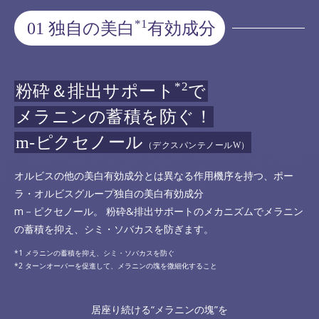
*1
01 独自の美白
有効成分
*2
粉砕＆排出サポート
で
メラニンの蓄積を防ぐ！
m-ピクセノール
（デクスパンテノールW）
オルビスの他の美白有効成分とは異なる作用機序を持つ、ポー
ラ・オルビスグループ独自の美白有効成分
m－ピクセノール。 粉砕&排出サポートのメカニズムでメラニン
の蓄積を抑え、シミ・ソバカスを防ぎます。
メラニンの蓄積を抑え、シミ・ソバカスを防ぐ
ターンオーバーを促進して、メラニンの塊を微細化すること
居座り続ける“メラニンの塊”を