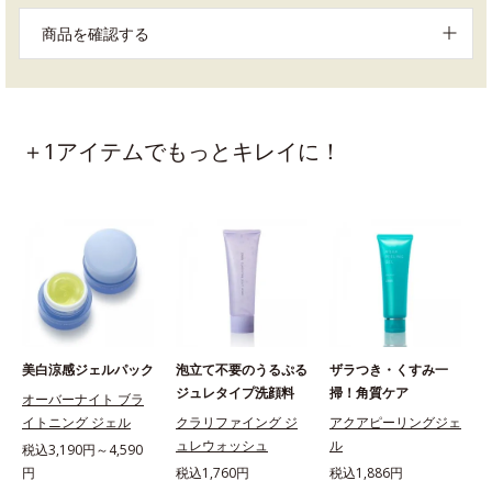
商品を確認する
＋1アイテムでもっとキレイに！
美白涼感ジェルパック
泡立て不要のうるぷる
ザラつき・くすみ一
ジュレタイプ洗顔料
掃！角質ケア
オーバーナイト ブラ
イトニング ジェル
クラリファイング ジ
アクアピーリングジェ
ュレウォッシュ
ル
税込3,190円～4,590
円
税込1,760円
税込1,886円