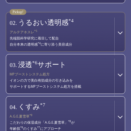
*4
うるおい透明感
02.
*5
アルテアネスレ
先端肌科学研究に着目して配合
*4
自分本来の透明感
に寄り添う美容成分
*6
浸透
サポート
03.
MPブーストシステム処方
イオンの力で美白有効成分の引き込みを
サポートするMPブーストシステム処方を搭載
*7
くすみ
04.
*8
A.G.E.夏雪草
*8
こだわりの保湿成分「A.G.E.夏雪草」
が
*9
*7
年齢肌
のくすみ
にアプローチ