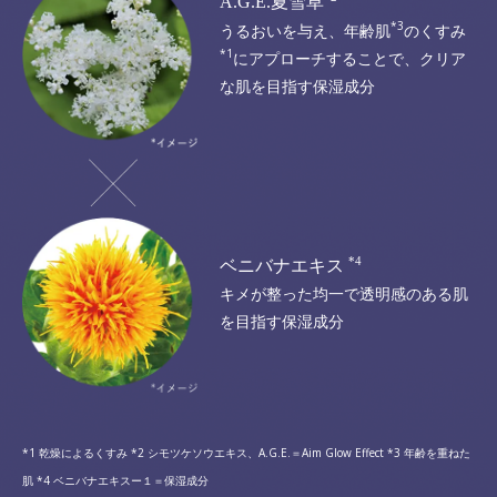
A.G.E.夏雪草
*3
うるおいを与え、年齢肌
のくすみ
*1
にアプローチすることで、
クリア
な肌を目指す保湿成分
*4
ベニバナエキス
キメが整った
均一で透明感のある肌
を目指す保湿成分
*1 乾燥によるくすみ *2 シモツケソウエキス、A.G.E.＝Aim Glow Effect *3 年齢を重ねた
肌 *4 ベニバナエキスー１＝保湿成分