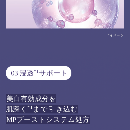
*1
03 浸透
サポート
美白有効成分を
*1
肌深く
まで
引き込む
MPブーストシステム処方