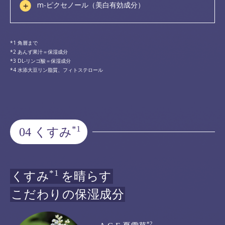
m-ピクセノール（美白有効成分）
角層まで
あんず果汁＝保湿成分
DL-リンゴ酸＝保湿成分
水添大豆リン脂質、フィトステロール
*1
04 くすみ
*1
くすみ
を晴らす
こだわりの保湿成分
*2