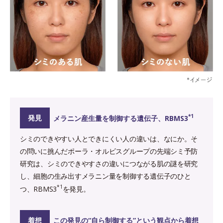
*1
発見
メラニン産生量を制御する遺伝子、RBMS3
シミのできやすい人とできにくい人の違いは、なにか。そ
の問いに挑んだポーラ・オルビスグループの先端シミ予防
研究は、シミのできやすさの違いにつながる肌の謎を研究
し、細胞の生み出すメラニン量を制御する遺伝子のひと
*1
つ、RBMS3
を発見。
着想
この発見の“自ら制御する”という観点から着想