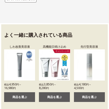
よく一緒に購入されている商品
しわ改善美容液
高機能日焼け止め
先行型美容液
4,950
3,850
4,180
税込
円～
税込
円～
税込
円～
16,980
8,280
4,500
円
円
円
商品を選ぶ
商品を選ぶ
商品を選ぶ