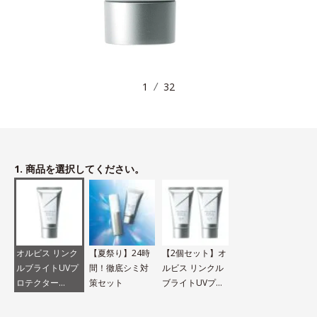
1
32
1. 商品を選択してください。
オルビス リンク
【夏祭り】24時
【2個セット】オ
ルブライトUVプ
間！徹底シミ対
ルビス リンクル
ロテクター
策セット
ブライトUVプロ
N（医薬部外品）
テクター N