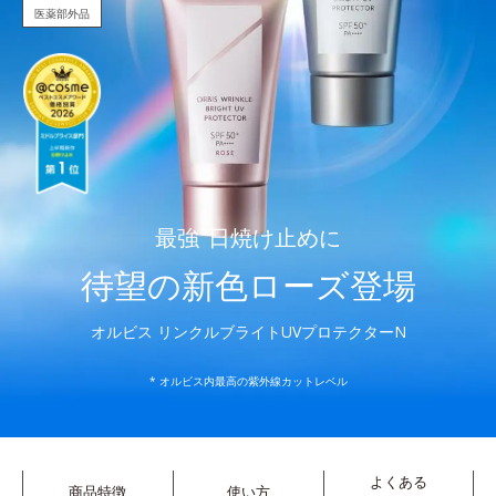
医薬部外品
最強
*
日焼け止めに
待望の新色ローズ登場
オルビス リンクルブライトUVプロテクターN
* オルビス内最高の紫外線カットレベル
よくある
商品特徴
使い方