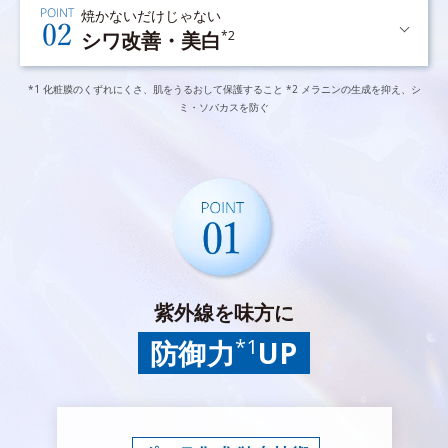
焼かないだけじゃない
シワ改善・美白
*2
*1 化粧膜のくずれにくさ、肌をうるおして保護すること *2 メラニンの生成を抑え、シ
ミ・ソバカスを防ぐ
紫外線を味方に
*1
防御力
UP