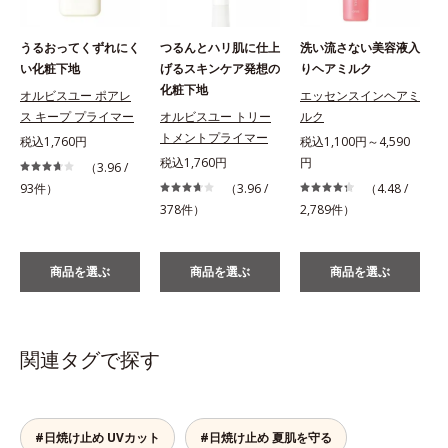
うるおってくずれにく
つるんとハリ肌に仕上
洗い流さない美容液入
い化粧下地
げるスキンケア発想の
りヘアミルク
化粧下地
オルビスユー ポアレ
エッセンスインヘアミ
ス キープ プライマー
オルビスユー トリー
ルク
税
トメントプライマー
税込1,760円
税込1,100円～4,590
税込1,760円
円
（3.96 /
93件）
（3.96 /
（4.48 /
378件）
2,789件）
商品を選ぶ
商品を選ぶ
商品を選ぶ
関連タグで探す
#日焼け止め UVカット
#日焼け止め 夏肌を守る