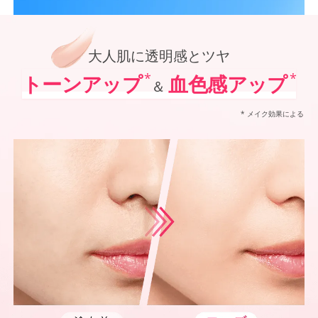
*1
オルビス内最高の紫外線カットレベル
オルビス最高峰*1 SNSで大人気の日焼け止めがパワーアップ！
*2
「VOCE」「美的」「MAQUIA」において発表されるベストコスメUVケア部門での受賞（2021
ポーラ化成 独自技術を搭載進化させた防御力*5✕シワ改善・美白*6、
*3
@cosmeベストコスメアワードでの受賞（2022年～2025年 オルビス調べ リンクルホワイト
*4
2024年12月20日時点（オルビス調べ リンクルホワイトUVプロテクターを含む）
大人肌に透明感とツヤ
*5
化粧膜のくずれにくさ、肌をうるおして保護すること
*6
メラニンの生成を抑え、シミ・ソバカスを防ぐ
*
*
トーンアップ
血色感アップ
＆
*7
紫外線に瞬時に反応して、膜が厚くなり始めることおよび表面に新たな膜ができ始めることで膜
* メイク効果による