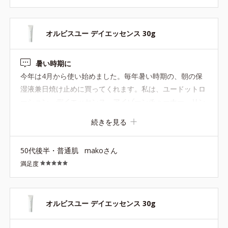
オルビスユー デイエッセンス 30g
暑い時期に
今年は4月から使い始めました。毎年暑い時期の、朝の保
湿液兼日焼け止めに買ってくれます。私は、ユードットロ
ーション→デイエッセンス→アイゾーンチューナー→リン
クルUVピンク→下地 の順で使用してます。ベタつきもせ
続きを見る
ず、乾かず良いです。特に暑い時期に、汗かいててもベト
つかず良いです。これからも使い続けたいです。
50代後半・普通肌
makoさん
満足度
オルビスユー デイエッセンス 30g