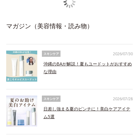
マガジン（美容情報・読み物）
2026/07/30
スキンケア
沖縄のBAが解説！夏もユードットがおすすめ
な理由
2026/07/28
スキンケア
日差し強まる夏のピンチに！美白ケアアイテ
ム5選