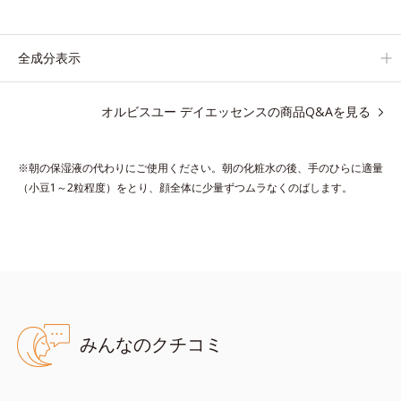
肌の内側(*2)と外側、両方からのWアプローチでゆらぎ(*1)を食
い止め、夕方にかけてダウンしていくハリの低下を予防。朝
の“ピーク肌”が長時間続きます。
全成分表示
UVカット効果と肌をトーンアップさせる効果(*4)があり、朝のメ
イク前のスキンケアにぴったり。オイルカットでベタつかないの
オルビスユー デイエッセンスの商品Q&Aを見る
で、すぐにメイクが始められます。
*1 乾燥など
※朝の保湿液の代わりにご使用ください。朝の化粧水の後、手のひらに適量
*2 角層内
（小豆1～2粒程度）をとり、顔全体に少量ずつムラなくのばします。
*3 ちり・ほこり等
*4 メイクアップ効果による
●無油分、無香料、無着色 ●紫外線吸収剤不使用 ●濃密ウォーター
ジェリー＊1配合＝保湿成分 ●キーポリンブースター＊2配合＝肌
みんなのクチコミ
にうるおいとハリ感を与える保湿成分 ●ハリバリアエンハンサー＊
3配合＝植物性保湿成分 ●ダメージリリースヴェール＝紫外線
〔UV-A・B〕散乱剤＊4、近赤外線カット成分＊5、大気汚染カット