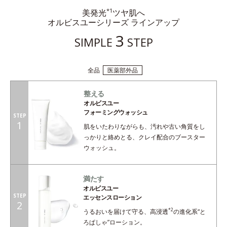
*1
美発光
ツヤ肌へ
オルビスユーシリーズ ラインアップ
3
SIMPLE
STEP
全品
医薬部外品
整える
オルビスユー
フォーミングウォッシュ
STEP
1
肌をいたわりながらも、汚れや古い角質をし
っかりと絡めとる、クレイ配合のブースター
ウォッシュ。
満たす
オルビスユー
STEP
エッセンスローション
2
*2
うるおいを届けて守る、高浸透
の進化系“と
ろぱしゃ”ローション。