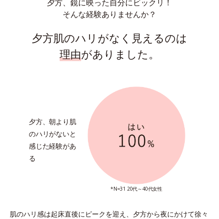
夕方、鏡に映った自分にビックリ！
そんな経験ありませんか？
夕方肌のハリがなく見えるのは
理由
がありました。
夕方、朝より
肌
のハリがないと
感じた経験があ
る
*N=31 20代～40代女性
肌のハリ感は起床直後にピークを迎え、
夕方から夜にかけて徐々