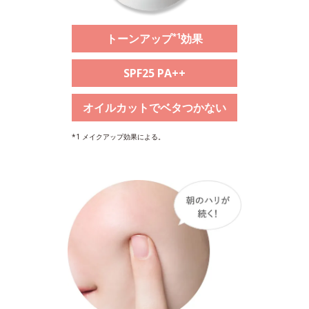
*1
トーンアップ
効果
SPF25 PA++
オイルカットでベタつかない
*1 メイクアップ効果による。