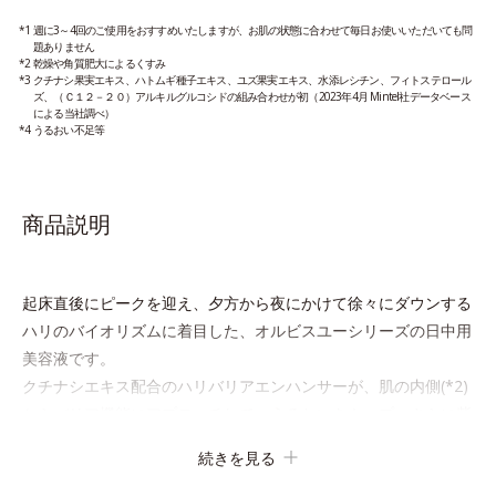
*1 週に3～4回のご使用をおすすめいたしますが、お肌の状態に合わせて毎日お使いいただいても問
題ありません
*2 乾燥や角質肥大によるくすみ
*3 クチナシ果実エキス、ハトムギ種子エキス、ユズ果実エキス、水添レシチン、フィトステロール
ズ、（Ｃ１２－２０）アルキルグルコシドの組み合わせが初（2023年4月 Mintel社データベース
による当社調べ）
*4 うるおい不足等
商品説明
起床直後にピークを迎え、夕方から夜にかけて徐々にダウンする
ハリのバイオリズムに着目した、オルビスユーシリーズの日中用
美容液です。
クチナシエキス配合のハリバリアエンハンサーが、肌の内側(*2)
からバリア機能にアプローチして、うるおいをキープ。さらに紫
外線・近赤外線・大気汚染(*3)をカットする成分を配合してお
続きを見る
り、外的刺激から肌を守ります。