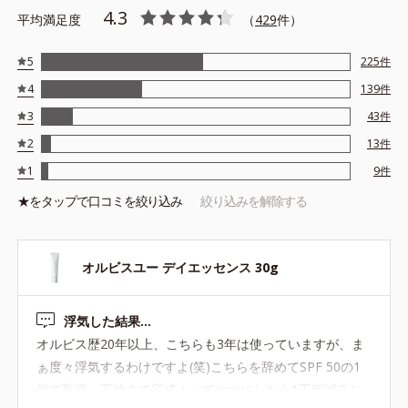
4.3
成分＊6、植物性保湿成分＊7を組み合わせた処方 ●SPF25/PA++
平均満足度
（
429
件）
●アルコールフリー
＊1 PEG-75、プロパンジオール ＊2 ヤグルマギク花エキス、モ
5
225
件
モ葉エキス、アマモエキス ＊3 クチナシエキス ＊4酸化チタ
4
139
件
ン、水酸化Al ＊5 酸化チタン、水酸化Al、酸化亜鉛 ＊6 ゴレ
ンシ葉エキス ＊7 アーチチョーク葉エキス
3
43
件
※アレルギーテスト済＝全ての方にアレルギーが起こらないという
2
13
件
ことではありません。
1
9
件
★を
タップ
で口コミを絞り込み
絞り込みを解除する
オルビスユー デイエッセンス 30g
浮気した結果…
オルビス歴20年以上、こちらも3年は使っていますが、ま
ぁ度々浮気するわけですよ(笑)こちらを辞めてSPF 50の1
個で乳液、下地まで完成！ってやつにしたら1工程減るじ