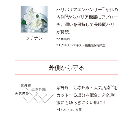
*3
ハリバリアエンハンサー
が肌の
*2
内側
からバリア機能にアプロー
チ。潤いを保持して長時間ハリ
が持続。
クチナシ
*2 角層内
*3
クチナシエキス＝植物性保湿成分
外側
から守る
*4
紫外線・近赤外線・大気汚染
を
カットする成分を配合。外的刺
激にもゆらぎにくい肌に！
*4 ちり・ほこり等