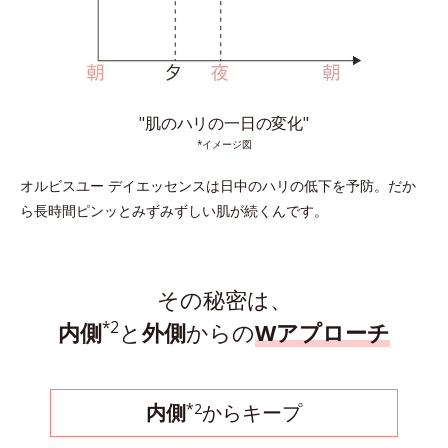
"肌のハリの一日の変化"
*イメージ図
オルビスユー デイエッセンスは日中のハリの低下を予防。
だか
ら長時間ピンッとみずみずしい肌が続くんです。
その秘密は、
*2
内側
と
外側
からの
Wアプローチ
*2
内側
からキープ