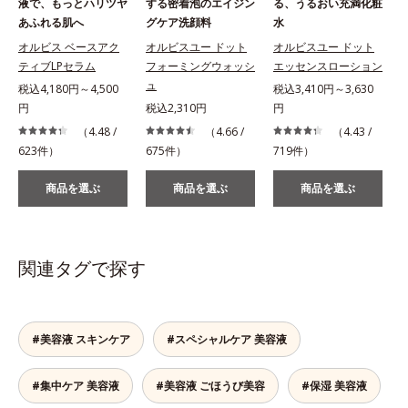
液で、もっとハリツヤ
する密着泡のエイジン
る、うるおい充満化粧
あふれる肌へ
グケア洗顔料
水
オルビス ベースアク
オルビスユー ドット
オルビスユー ドット
ティブLPセラム
フォーミングウォッシ
エッセンスローション
ュ
税込4,180円～4,500
税込3,410円～3,630
税
円
税込2,310円
円
（4.48 /
（4.66 /
（4.43 /
623件）
675件）
719件）
商品を選ぶ
商品を選ぶ
商品を選ぶ
関連タグで探す
#美容液 スキンケア
#スペシャルケア 美容液
#集中ケア 美容液
#美容液 ごほうび美容
#保湿 美容液