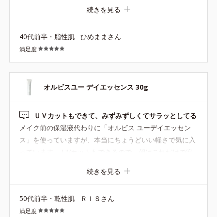
ゃん♪と思って。3日くらい使ったら小さなポツポツとやた
続きを見る
ら乾燥することに気付き…。それはグリチルなんちゃら配
合なので肌荒れにはいいはずなのに...。 私の肌にはやっぱ
40代前半・脂性肌
ひめままさん
り優しく保湿してからの化粧下地って流れが合っていたみ
満足度
たいです。 浮気してごめん！戻ってきたよオルビス(笑)
オルビスユー デイエッセンス 30g
ＵＶカットもできて、みずみずしくてサラッとしてる
メイク前の保湿液代わりに「オルビス ユーデイエッセン
ス」を使っていますが、本当にちょうどいい軽さで気に入
っています。 UVカットもできるので、朝はこれだけで安
心。 夜用のクリームはどうしても重たく感じるのですが、
続きを見る
ユーデイエッセンスはみずみずしくてサラッとしているの
で、メイクの邪魔にならず快適です。 使い心地が良すぎ
50代前半・乾性肌
ＲＩＳさん
て、気づけば何本もリピートしています。
満足度