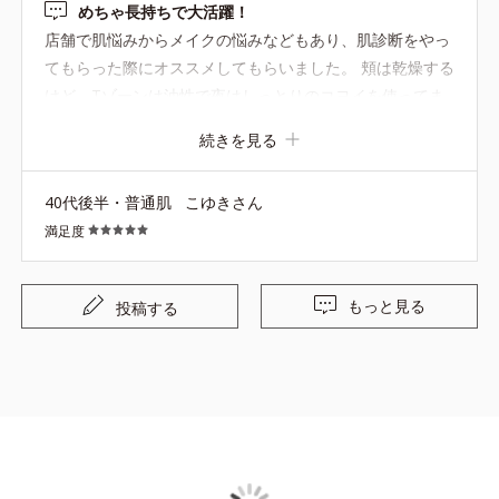
めちゃ長持ちで大活躍！
店舗で肌悩みからメイクの悩みなどもあり、肌診断をやっ
てもらった際にオススメしてもらいました。 頬は乾燥する
けど、Tゾーンは油性で夜はしっとりのコヨイを使ってま
す。朝はベタつくのが嫌で、さっぱり系のクリームを探し
続きを見る
ていた所、このディエッセンスを勧めてもらいました。 化
粧水→ディエッセンス→日焼け止め(ピンク)→コンシーラ
40代後半・普通肌
こゆきさん
ー→パウダー が私のずぼらメイクの順番です。 カサつく
満足度
事は無くなり重宝してます。 ベタつく事なく、ツヤ感も出
て乾燥しない！また今から２本目買おうと思います(*^^*)
もっと見る
投稿する