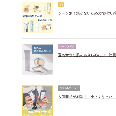
UV
シーン別！焼かないための“鉄壁UV
ベースメイク
夏もサラリ肌をあきらめない！社員
コラム&エッセイ
人気商品が刷新！「小さくなった」