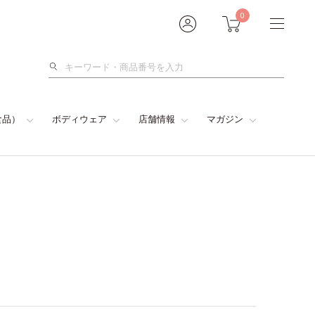
0
検
索
食品）
ボディウェア
店舗情報
マガジン