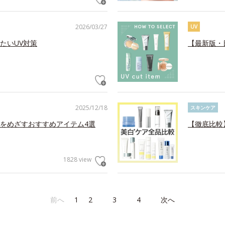
2026/03/27
UV
たいUV対策
【最新版・
2025/12/18
スキンケア
をめざすおすすめアイテム4選
【徹底比較
1828 view
前へ
1
2
3
4
次へ