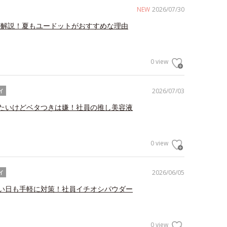
NEW
2026/07/30
が解説！夏もユードットがおすすめな理由
0 view
2026/07/03
イ
たいけどベタつきは嫌！社員の推し美容液
0 view
2026/06/05
イ
い日も手軽に対策！社員イチオシパウダー
0 view