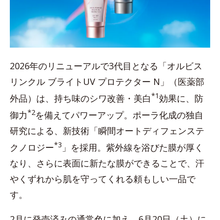
2026年のリニューアルで3代目となる「オルビス
リンクル ブライトUV プロテクター N」（医薬部
*1
外品）は、持ち味のシワ改善・美白
効果に、防
*2
御力
を備えてパワーアップ。ポーラ化成の独自
研究による、新技術「瞬間オートディフェンステ
*3
クノロジー
」を採用。紫外線を浴びた膜が厚く
なり、さらに表面に新たな膜ができることで、汗
やくずれから肌を守ってくれる頼もしい一品で
す。
2月に発売済みの通常色に加え、6月20日（土）に