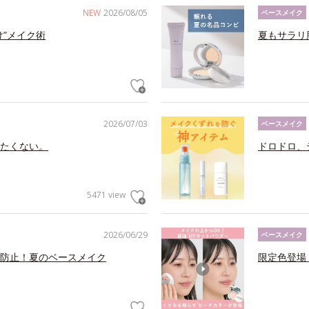
NEW
2026/08/05
ベースメイク
け”メイク術
夏もサラリ
2026/07/03
ベースメイク
たくない。
ドロドロ、
5471 view
2026/06/29
ベースメイク
防止！夏のベースメイク
限定色登場