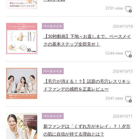
3701 view
2024/10/18
ベースメイク
【30秒動画】下地～お直しまで。ベースメイ
クの基本ステップ全部見せ！
5244 view
2024/10/15
ベースメイク
【毛穴が消える！？】話題の毛穴レスリキッ
ドファンデの感想を正直レビュー
3347 view
2024/10/11
ベースメイク
新ファンデは「くずれ方がキレイ」？！夕方
の肌に自信が持てる理由とは？