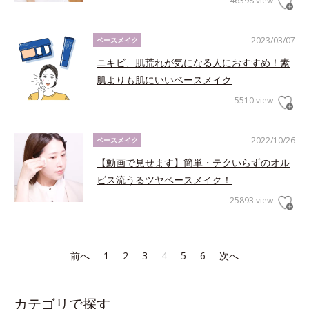
46398 view
2023/03/07
ベースメイク
ニキビ、肌荒れが気になる人におすすめ！素
肌よりも肌にいいベースメイク
5510 view
2022/10/26
ベースメイク
【動画で見せます】簡単・テクいらずのオル
ビス流うるツヤベースメイク！
25893 view
前へ
1
2
3
4
5
6
次へ
カテゴリで探す