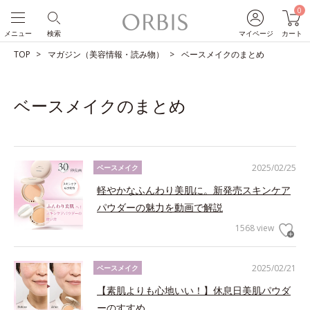
0
メニュー
検索
マイページ
カート
TOP
マガジン（美容情報・読み物）
ベースメイクのまとめ
ベースメイクのまとめ
2025/02/25
ベースメイク
軽やかなふんわり美肌に。新発売スキンケア
パウダーの魅力を動画で解説
1568 view
2025/02/21
ベースメイク
【素肌よりも心地いい！】休息日美肌パウダ
ーのすすめ