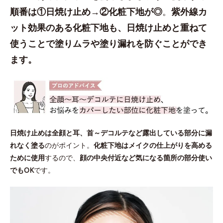
順番は①日焼け止め→②化粧下地が◎
。
紫外線カ
ット効果のある化粧下地も、日焼け止めと重ねて
使うことで塗りムラや塗り漏れを防ぐことができ
ます。
日焼け止めは全顔と耳、首～デコルテなど露出している部分に漏
れなく塗る
のがポイント。
化粧下地はメイクの仕上がりを高める
ために使用
するので、
顔の中央付近など気になる箇所の部分使い
でもOK
です。