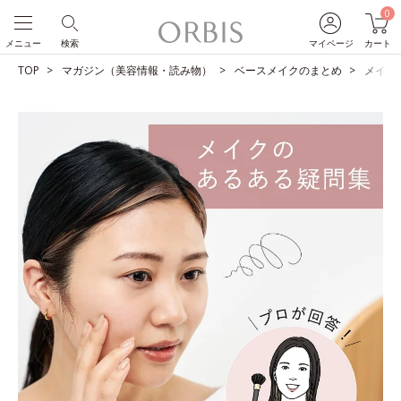
0
メニュー
検索
マイページ
カート
TOP
マガジン（美容情報・読み物）
ベースメイクのまとめ
メイク