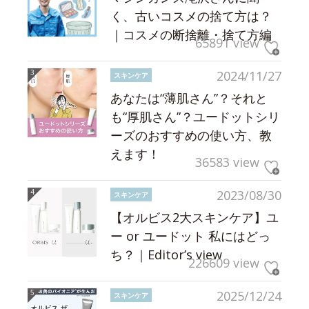
く、古いコスメの捨て方は？
｜コスメの断捨離・捨て方編
65891 view
2024/11/27
スキンケア
あなたは“薄肌さん”？それと
も“厚肌さん”？ユードットシリ
ーズのおすすめの使い方、教
えます！
36583 view
2023/08/30
スキンケア
【オルビス2大スキンケア】ユ
ー or ユードット 私にはどっ
ち？｜Editor’s view
226609 view
2025/12/24
スキンケア