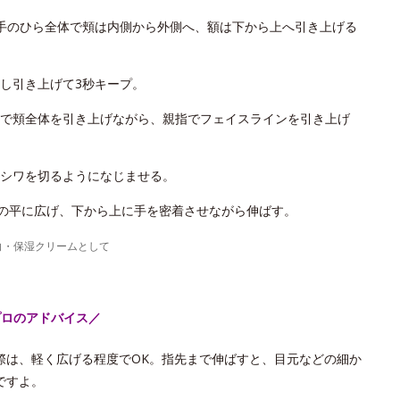
手のひら全体で頬は内側から外側へ、額は下から上へ引き上げる
し引き上げて3秒キープ。
で頬全体を引き上げながら、親指でフェイスラインを引き上げ
シワを切るようになじませる。
手の平に広げ、下から上に手を密着させながら伸ばす。
白・保湿クリームとして
プロのアドバイス／
際は、軽く広げる程度でOK。指先まで伸ばすと、目元などの細か
ですよ。