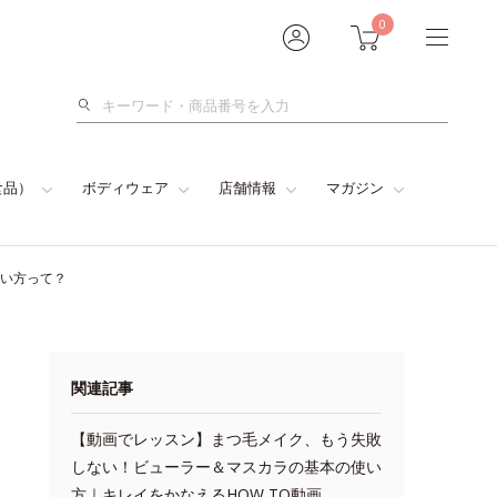
0
検
索
食品）
ボディウェア
店舗情報
マガジン
使い方って？
関連記事
【動画でレッスン】まつ毛メイク、もう失敗
しない！ビューラー＆マスカラの基本の使い
方｜キレイをかなえるHOW TO動画