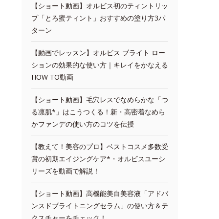
【ショート動画】オルビス初のティントリッ
プ「とろ蜜ティント」おすすめの塗り方3パ
ターン
【動画でレッスン】オルビス ブライト ロー
ションの効果的な使い方｜キレイをかなえる
HOW TO動画
【ショート動画】毛穴レスでなめらかな「つ
る凛肌*」はこうつくる！新・高密着なめら
かファンデの使い方のコツを伝授
【教えて！美容のプロ】ベストコスメ多数受
賞の初期エイジングケア*・オルビスユーシ
リーズを動画で解説！
【ショート動画】高機能美白美容液「アドバ
ンスドブライトニングセラム」の使い方＆テ
クスチャーをチェック！