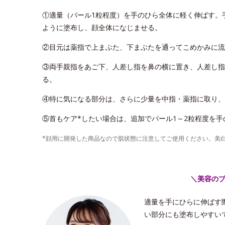
①適量（パール1粒程度）を手のひら全体に軽く伸ばす。
ように塗布し、顔全体になじませる。
②目元は薬指で上まぶた、下まぶたを通ってこめかみに流
③両手親指をあご下、人差し指を鼻の横に置き、人差し指
る。
④特に気になる部分は、さらに少量を中指・薬指に取り、
⑤首もケア*したい場合は、追加でパール1～2粒程度を
*顔用に開発した商品なので肌状態に注意してご使用ください。美
＼美容の
適量を手にひらに伸ばす
い部分にも塗布しやすい