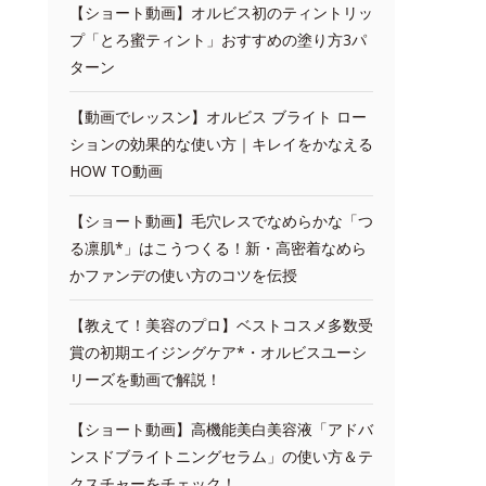
【ショート動画】オルビス初のティントリッ
プ「とろ蜜ティント」おすすめの塗り方3パ
ターン
【動画でレッスン】オルビス ブライト ロー
ションの効果的な使い方｜キレイをかなえる
HOW TO動画
【ショート動画】毛穴レスでなめらかな「つ
る凛肌*」はこうつくる！新・高密着なめら
かファンデの使い方のコツを伝授
【教えて！美容のプロ】ベストコスメ多数受
賞の初期エイジングケア*・オルビスユーシ
リーズを動画で解説！
【ショート動画】高機能美白美容液「アドバ
ンスドブライトニングセラム」の使い方＆テ
クスチャーをチェック！