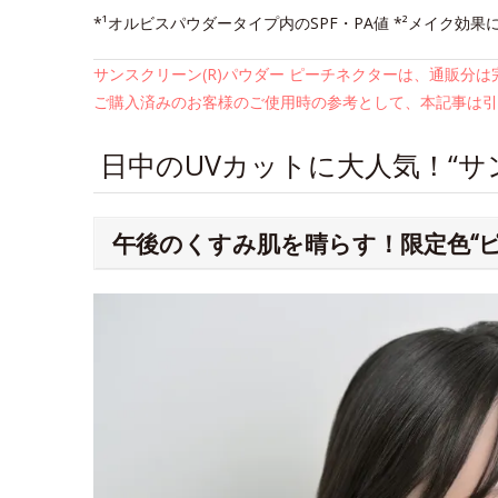
*¹オルビスパウダータイプ内のSPF・PA値 *²メイク効果
サンスクリーン(R)パウダー ピーチネクターは、通販分
ご購入済みのお客様のご使用時の参考として、本記事は引
日中のUVカットに大人気！“サン
午後のくすみ肌を晴らす！限定色“