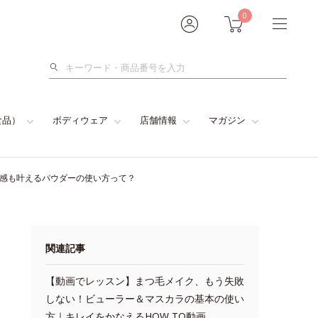
0
検
索
食品）
ボディウェア
店舗情報
マガジン
色感も叶えるパウダーの使い方って？
関連記事
【動画でレッスン】まつ毛メイク、もう失敗
しない！ビューラー＆マスカラの基本の使い
方｜キレイをかなえるHOW TO動画