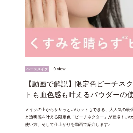
0 view
ベースメイク
【動画で解説】限定色ピーチネク
トも血色感も叶えるパウダーの
メイクの上からササっとUVカットもできる、大人気の最強*
と透明感を叶える限定色「ピーチネクター」が登場！UV
使い方、そして仕上がりを動画で紹介します♪