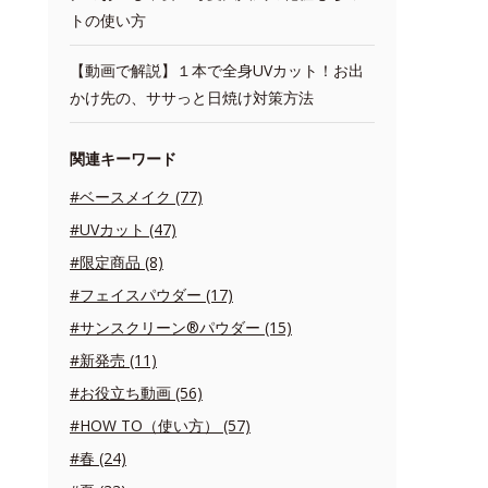
トの使い方
【動画で解説】１本で全身UVカット！お出
かけ先の、ササっと日焼け対策方法
関連キーワード
#ベースメイク (77)
#UVカット (47)
#限定商品 (8)
#フェイスパウダー (17)
#サンスクリーン®パウダー (15)
#新発売 (11)
#お役立ち動画 (56)
#HOW TO（使い方） (57)
#春 (24)