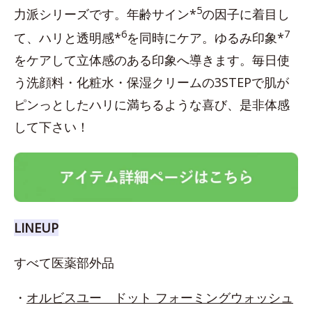
5
力派シリーズです。年齢サイン*
の因子に着目し
6
7
て、ハリと透明感*
を同時にケア。ゆるみ印象*
をケアして立体感のある印象へ導きます。毎日使
う洗顔料・化粧水・保湿クリームの3STEPで肌が
ピンっとしたハリに満ちるような喜び、是非体感
して下さい！
LINEUP
すべて医薬部外品
・
オルビスユー ドット フォーミングウォッシュ