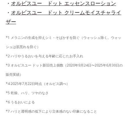
・
オルビスユー ドット エッセンスローション
・
オルビスユー ドット クリームモイスチャライ
ザー
*1 メラニンの生成を抑えシミ・そばかすを防ぐ（ウォッシュ除く。ウォッ
シュは肌荒れを防ぐ）
*2 ハリやうるおいを与える年齢に応じたお手入れ
*3 オルビスユー ドット新旧売上個数（2020年9月24日〜2025年6月30日の
販売実績）
*4 2025年7月22日時点（オルビス調べ）
*5 乾燥、ハリ、ツヤのなさ
*6 うるおいによる
*7 ハリと透明感の低下により立体感のない印象になること