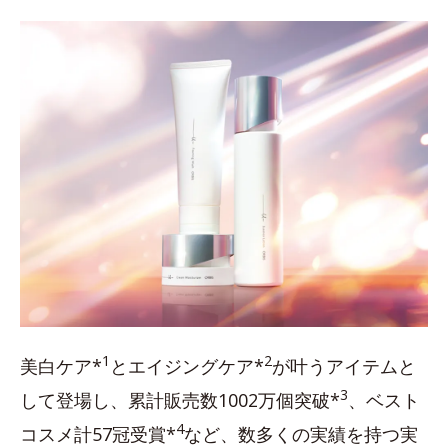
1
2
美白ケア*
とエイジングケア*
が叶うアイテムと
3
して登場し、累計販売数1002万個突破*
、ベスト
4
コスメ計57冠受賞*
など、数多くの実績を持つ実