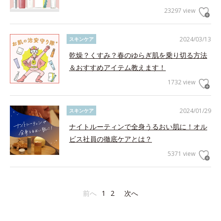
23297 view
2024/03/13
スキンケア
乾燥？くすみ？春のゆらぎ肌を乗り切る方法
＆おすすめアイテム教えます！
1732 view
2024/01/29
スキンケア
ナイトルーティンで全身うるおい肌に！オル
ビス社員の徹底ケアとは？
5371 view
前へ
1
2
次へ