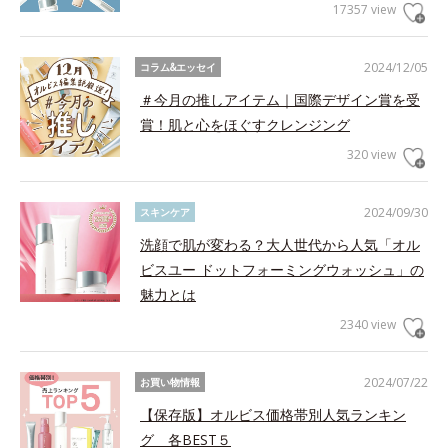
17357 view
2024/12/05
コラム&エッセイ
＃今月の推しアイテム｜国際デザイン賞を受
賞！肌と心をほぐすクレンジング
320 view
2024/09/30
スキンケア
洗顔で肌が変わる？大人世代から人気「オル
ビスユー ドットフォーミングウォッシュ」の
魅力とは
2340 view
2024/07/22
お買い物情報
【保存版】オルビス価格帯別人気ランキン
グ 各BEST５