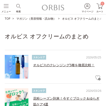
0
メニュー
検索
マイページ
カート
TOP
マガジン（美容情報・読み物）
オルビス オフクリームのまとめ
オルビス オフクリームのまとめ
2026/05/25
スキンケア
オルビスのクレンジング5種を徹底比較！
2026/03/26
スキンケア
花粉シーズン到来！今すぐブロック＆ゆらぎ
肌ケア4選