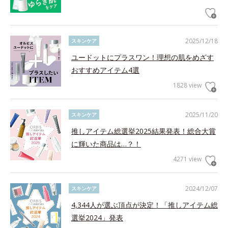
2025/12/18
スキンケア
ユードットにプラスワン！理想の肌をめざす
おすすめアイテム4選
1828 view
2025/11/20
スキンケア
推しアイテム総選挙2025結果発表！総合大賞
に輝いた商品は…？！
4271 view
2024/12/07
スキンケア
4,344人が選ぶ頂点が決定！「推しアイテム総
選挙2024」発表