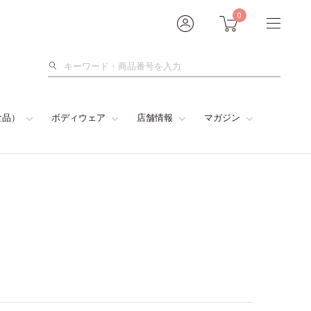
0
検
索
食品）
ボディウェア
店舗情報
マガジン