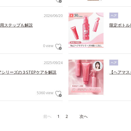
2026/06/20
ヘア
用ステップも解説
限定ボトル
0 view
2025/09/24
ヘア
アシリーズの３STEPケアを解説
【ヘアマス
5360 view
前へ
1
2
次へ