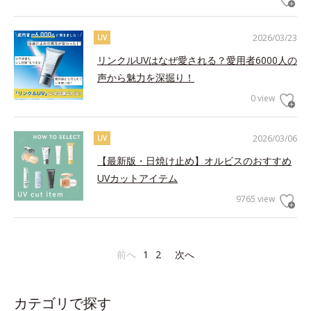
2026/03/23
UV
リンクルUVはなぜ愛される？愛用者6000人の
声から魅力を深掘り！
0 view
2026/03/06
UV
【最新版・日焼け止め】オルビスのおすすめ
UVカットアイテム
9765 view
前へ
1
2
次へ
カテゴリで探す