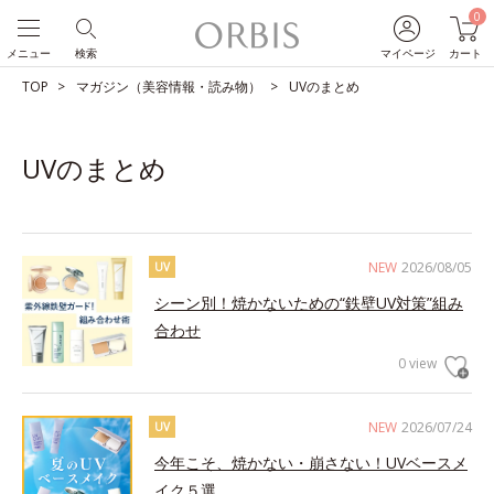
0
メニュー
検索
マイページ
カート
TOP
マガジン（美容情報・読み物）
UVのまとめ
UVのまとめ
NEW
2026/08/05
UV
シーン別！焼かないための“鉄壁UV対策”組み
合わせ
0 view
NEW
2026/07/24
UV
今年こそ、焼かない・崩さない！UVベースメ
イク５選