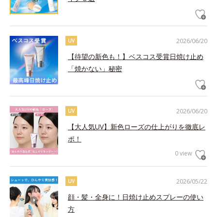
2026/06/20
UV
【待望の新色も！】ベスコス受賞日焼け止め
「焼かない」秘密
2026/06/20
UV
【大人気UV】新色ローズの仕上がりを徹底レ
ポ！
0 view
2026/05/22
UV
顔・髪・全身に！日焼け止めスプレーの使い
方