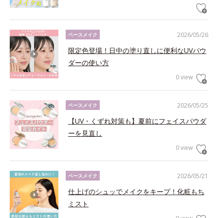
2026/05/26
ベースメイク
限定色登場！日中の塗り直しに便利なUVパウ
ダーの使い方
0 view
2026/05/25
ベースメイク
【UV・くずれ対策も】夏前にフェイスパウダ
ーを見直し
0 view
2026/05/21
ベースメイク
仕上げのシュッでメイクをキープ！化粧もち
ミスト