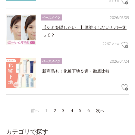
0 view
2026/05/09
ベースメイク
【シミを隠したい！】厚塗りしないカバー術
って？
2267 view
2026/04/24
ベースメイク
新商品も！化粧下地５選・徹底比較
前へ
1
2
3
4
5
6
次へ
カテゴリで探す