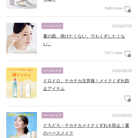
8486 view
2026/07/03
ベースメイク
夏の肌、焼けたくない。でもくずしたくな
い。
5471 view
2026/06/30
ベースメイク
ドロドロ、テカテカ注意報！メイクくずれ防
止アイテム
2026/06/29
ベースメイク
どろどろ・テカテカメイクくずれを防止！夏
のベースメイク