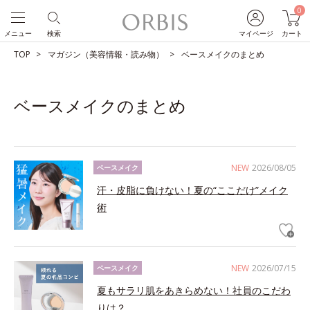
0
メニュー
検索
マイページ
カート
TOP
マガジン（美容情報・読み物）
ベースメイクのまとめ
ベースメイクのまとめ
NEW
2026/08/05
ベースメイク
汗・皮脂に負けない！夏の“ここだけ”メイク
術
NEW
2026/07/15
ベースメイク
夏もサラリ肌をあきらめない！社員のこだわ
りは？