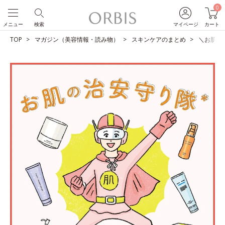
0
メニュー
検索
マイページ
カート
TOP
マガジン（美容情報・読み物）
スキンケアのまとめ
＼お肌の