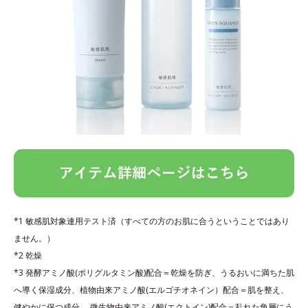
*1 敏感肌対象連用テスト済（すべての方のお肌に合うということではあり
ません。）
*2 乾燥
*3 発酵アミノ酸(ポリグルタミン酸)配合＝乾燥を防ぎ、うるおいに満ちた肌
へ導く保湿成分、植物由来アミノ酸(エルゴチオネイン）配合＝肌を整え、
健やかに保つ成分 、微生物由来アミノ酸(エクトイン)配合＝乱れた角層にう