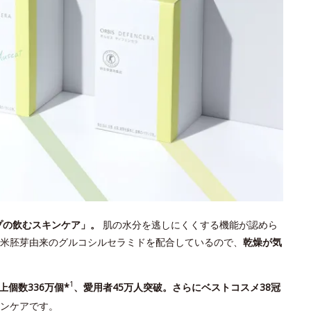
プの飲むスキンケア」。
肌の水分を逃しにくくする機能が認めら
米胚芽由来のグルコシルセラミドを配合しているので、
乾燥が気
1
上個数336万個*
、愛用者45万人突破。さらにベストコスメ38冠
ンケアです。