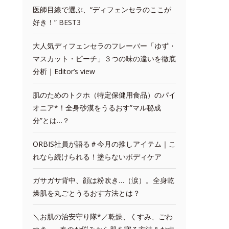
医師目線で選ぶ、“ディフェンセラのここが
好き！” BEST3
大人気ディフェンセラのフレーバー「ゆず・
マスカット・ピーチ」３つの味の違いを徹底
分析｜Editor’s view
肌のためのトクホ（特定保健用食品）のパイ
オニア*！全身砂漠をうるおす”マル秘成
分”とは…？
ORBIS社員が語る＃今月の推しアイテム｜こ
れなら続けられる！塗らないボディケア
ガサガサ背中、顔は粉吹き…（涙）。全身乾
燥肌を丸ごとうるおす方法とは？
＼お肌の治安守り隊*／乾燥、くすみ、ごわ