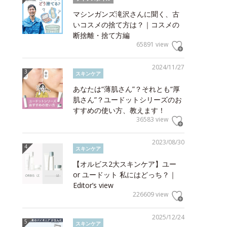
マシンガンズ滝沢さんに聞く、古
いコスメの捨て方は？｜コスメの
断捨離・捨て方編
65891 view
2024/11/27
スキンケア
あなたは“薄肌さん”？それとも“厚
肌さん”？ユードットシリーズのお
すすめの使い方、教えます！
36583 view
2023/08/30
スキンケア
【オルビス2大スキンケア】ユー
or ユードット 私にはどっち？｜
Editor’s view
226609 view
2025/12/24
スキンケア