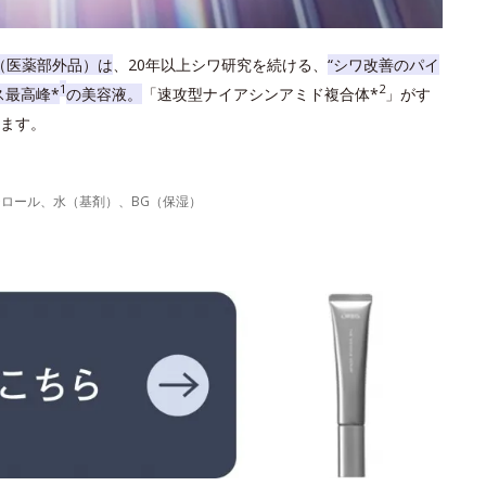
（医薬部外品）は
、20年以上シワ研究を続ける、
“シワ改善のパイ
1
2
ス最高峰*
の美容液。
「速攻型ナイアシンアミド複合体*
」がす
ます。
力
テロール、水（基剤）、BG（保湿）