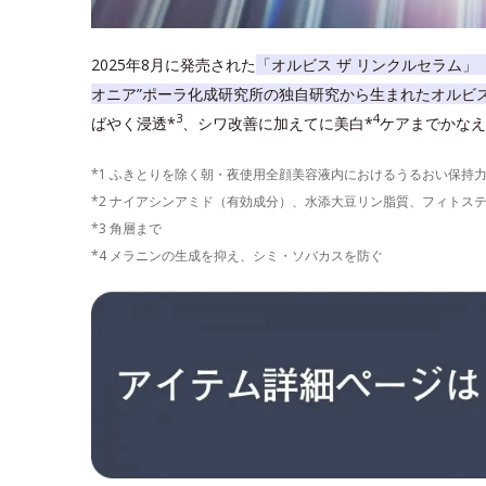
2025年8月に発売された
「オルビス ザ リンクルセラム」
オニア”ポーラ化成研究所の独自研究から生まれたオルビ
3
4
ばやく浸透*
、シワ改善に加えてに美白*
ケアまでかなえ
*1 ふきとりを除く朝・夜使用全顔美容液内におけるうるおい保持
*2 ナイアシンアミド（有効成分）、水添大豆リン脂質、フィトス
*3 角層まで
*4 メラニンの生成を抑え、シミ・ソバカスを防ぐ