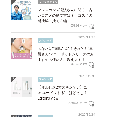
ライフスタイル
マシンガンズ滝沢さんに聞く、古
いコスメの捨て方は？｜コスメの
断捨離・捨て方編
65891 view
2024/11/27
スキンケア
あなたは“薄肌さん”？それとも“厚
肌さん”？ユードットシリーズのお
すすめの使い方、教えます！
36583 view
2023/08/30
スキンケア
【オルビス2大スキンケア】ユー
or ユードット 私にはどっち？｜
Editor’s view
226609 view
2025/12/24