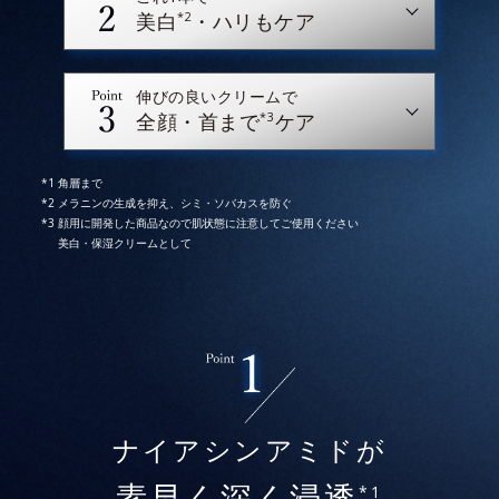
*2
美白
・ハリもケア
伸びの良いクリームで
*3
全顔・首まで
ケア
角層まで
メラニンの生成を抑え、シミ・ソバカスを防ぐ
顔用に開発した商品なので肌状態に注意してご使用ください
美白・保湿クリームとして
* イメージ
* 2025年5月28日時点で、科学文献データベース
ナイアシンアミドが
PubMedにより国内化粧品業界において該当文献がない
ことを確認（ポーラ化成研究所調べ）
*1
素早く深く浸透