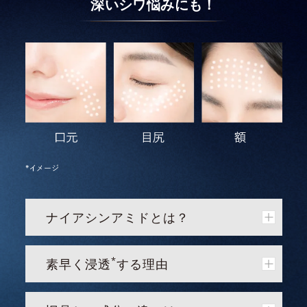
深いシワ悩みにも！
ナイアシンアミドとは？
*
素早く浸透
する理由