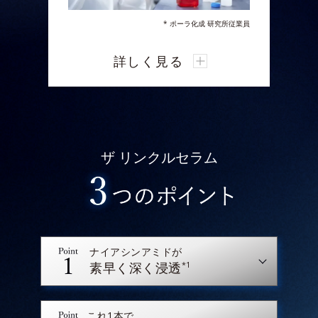
* ポーラ化成 研究所従業員
ポーラ化成 研究所は、今回新たに細胞の
詳しく見る
「遊走」に着目。
真皮の線維芽細胞の「遊走」には“細胞
が持つ因子”「ビンキュリン」の発現量
が関係しており、これが
シワの部位にお
いて低下していることを業界で初めて発
ザ リンクルセラム
見しました。
オルビスは、細胞が修復箇所に素早く駆
けつける「遊走」から“スピード”に着
眼。
スピード感をもったお手入れを体感いた
だきたいという想いから
浸透スピードを
ナイアシンアミドが
高めた新処方を採用。
*1
素早く深く浸透
有効成分のなじみと浸透スピードアップ
に挑みました。
これ1本で