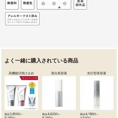
よく一緒に購入されている商品
高機能日焼け止め
美白美容液
先行型美容液
3,850
4,620
4,180
税込
円～
税込
円～
税込
円～
8,280
8,280
4,500
円
円
円