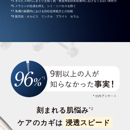
*5 オルビス内のふきとりを除く朝・夜使用全顔美容液内におけるうるおい保持力
*6 メラニンの生成を抑え、シミ・ソバカスを防ぐ
*7 角層の範囲内における自社従来処方との比較
*8 販売名：オルビス リンクル ブライト セラム
刻まれる肌悩み
*2
ケアのカギは
浸透スピード