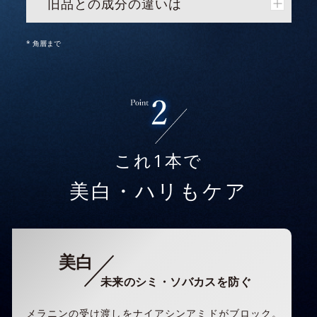
旧品との成分の違いは
* 角層まで
これ1本で
美白・ハリもケア
美白
未来のシミ・ソバカスを防ぐ
メラニンの受け渡しをナイアシンアミドがブロック。