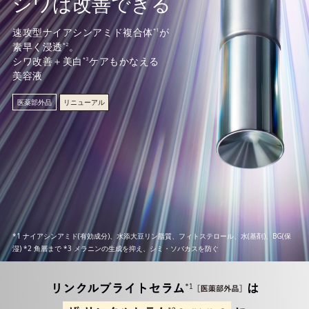
シワは改善できる
速攻型ナイアシンアミド複合体
が
*1
素早く浸透
。
*2
シワ改善＋美白
ケアもかなえる
*3
美容液
医薬部外品
リニューアル
*1 ナイアシンアミド(有効成分)、水添大豆リン脂質、フィトステロール、水(基剤)、BG(保
湿) *2 角層まで *3 メラニンの生成を抑え、シミ・ソバカスを防ぐ