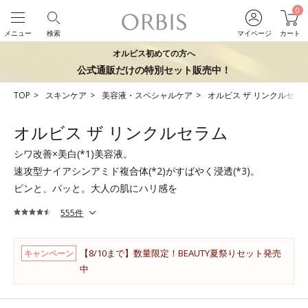
0
メニュー
検索
マイページ
カート
オルビス初めての方へ
公式通販だけの特別セット販売中！
TOP
スキンケア
美容液・スペシャルケア
オルビス ザ リンクルセラ
オルビス ザ リンクルセラム
シワ改善×美白(*1)美容液。
速攻型ナイアシンアミド複合体(*2)がすばやく浸透(*3)。
ピンと、パッと。大人の肌にハリ感を
555件
【8/10まで】数量限定！BEAUTY夏祭りセット発売
キャンペーン
中