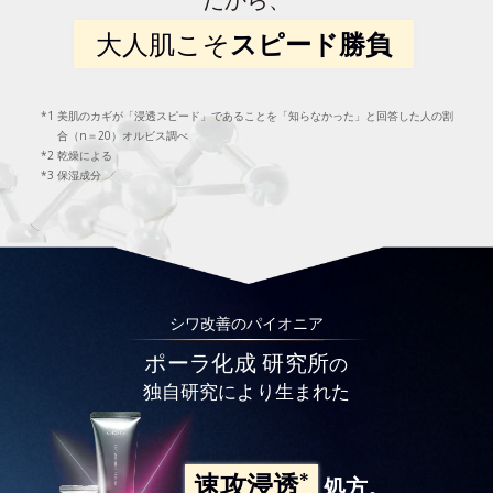
大人肌こそ
スピード勝負
美肌のカギが「浸透スピード」であることを「知らなかった」と回答した人の割
合（n＝20）オルビス調べ
乾燥による
保湿成分
シワ改善のパイオニア
ポーラ化成 研究所
の
独自研究により生まれた
*
速攻浸透
処方。