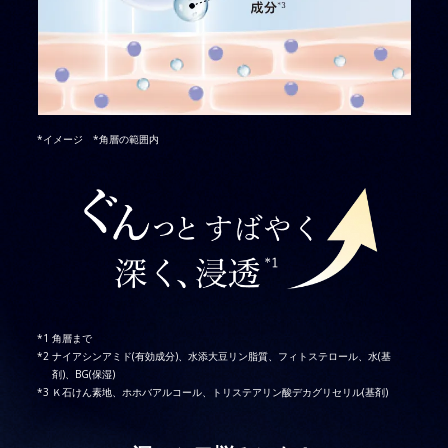
*イメージ *角層の範囲内
角層まで
ナイアシンアミド(有効成分)、水添大豆リン脂質、フィトステロール、水(基
剤)、BG(保湿)
Ｋ石けん素地、ホホバアルコール、トリステアリン酸デカグリセリル(基剤)