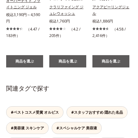
オーバーナイト ブラ
イトニング ジェル
クラリファイング ジ
アクアピーリングジェ
ュレウォッシュ
ル
税込3,190円～4,590
円
税込1,760円
税込1,886円
税
（4.47 /
（4.2 /
（4.58 /
183件）
205件）
2,416件）
商品を選ぶ
商品を選ぶ
商品を選ぶ
関連タグで探す
#ベストコスメ受賞 オルビス
#スタッフおすすめ 隠れた名品
#美容液 スキンケア
#スペシャルケア 美容液