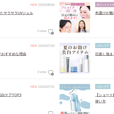
NEW
2026/08/04
ポイントメイ
たサラサラUVジェル
色選びが難
0 view
NEW
2026/07/30
スキンケア
がおすすめな理由
日差し強ま
0 view
NEW
2026/07/23
スキンケア
白ケアTOP3
【ショート
使い方