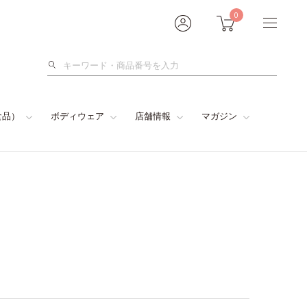
0
検
索
食品）
ボディウェア
店舗情報
マガジン