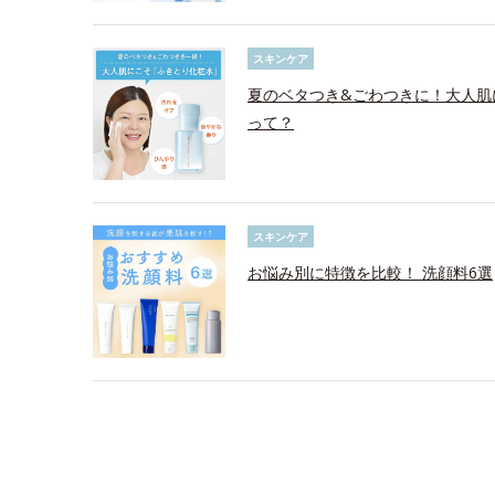
スキンケア
夏のベタつき&ごわつきに！大人肌
って？
スキンケア
お悩み別に特徴を比較！ 洗顔料6選