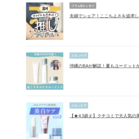
コラム&エッセイ
夫婦でシェア！ここちよさを追求し
スキンケア
沖縄のBAが解説！夏もユードット
スキンケア
【★4.3超え】クチコミで大人気の美