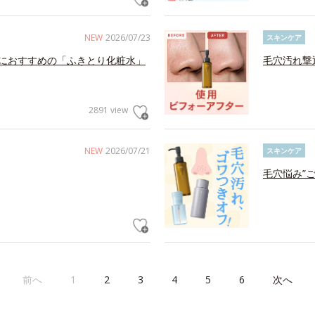
NEW
2026/07/23
スキンケア
におすすめの「ふきとり化粧水」
毛穴汚れ撃
2891 view
NEW
2026/07/21
スキンケア
毛穴悩み”
前へ
1
2
3
4
5
6
次へ