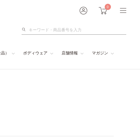
0
検
索
食品）
ボディウェア
店舗情報
マガジン