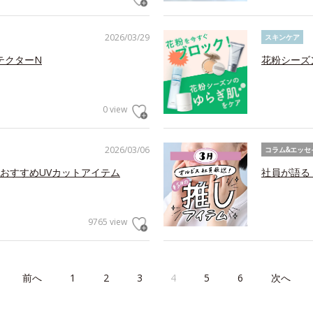
2026/03/29
スキンケア
テクターN
花粉シーズ
0 view
2026/03/06
コラム&エッセ
おすすめUVカットアイテム
社員が語る
9765 view
前へ
1
2
3
4
5
6
次へ