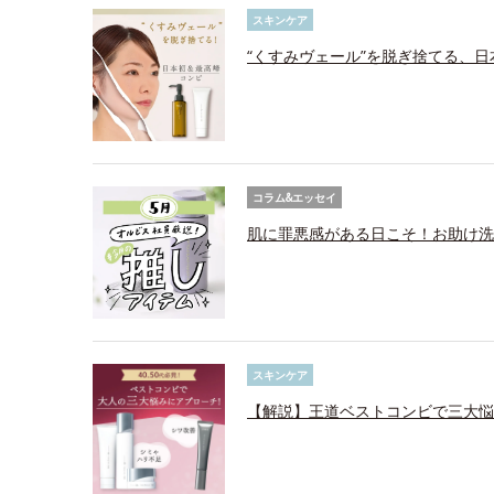
スキンケア
“くすみヴェール”を脱ぎ捨てる、
コラム&エッセイ
肌に罪悪感がある日こそ！お助け洗
スキンケア
【解説】王道ベストコンビで三大悩