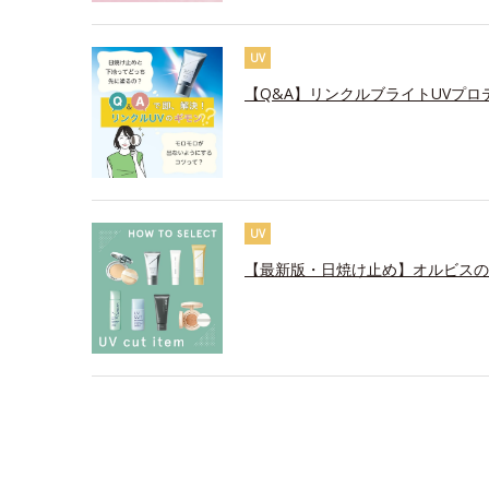
UV
【Q&A】リンクルブライトUVプロ
UV
【最新版・日焼け止め】オルビスの