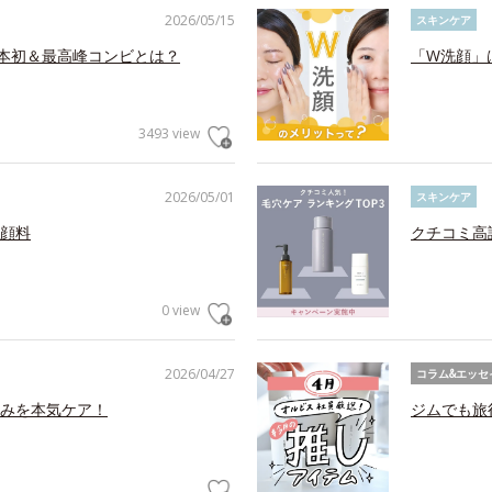
2026/05/15
スキンケア
日本初＆最高峰コンビとは？
「W洗顔」
3493 view
2026/05/01
スキンケア
顔料
クチコミ高
0 view
2026/04/27
コラム&エッセ
みを本気ケア！
ジムでも旅