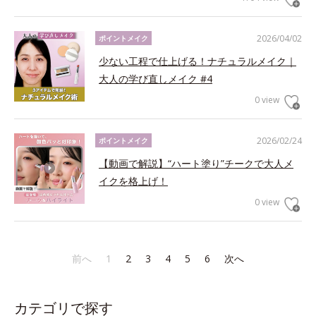
2026/04/02
ポイントメイク
少ない工程で仕上げる！ナチュラルメイク｜
大人の学び直しメイク #4
0 view
2026/02/24
ポイントメイク
【動画で解説】“ハート塗り”チークで大人メ
イクを格上げ！
0 view
前へ
1
2
3
4
5
6
次へ
カテゴリで探す