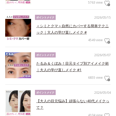
5763 view
2026/05/15
ポイントメイク
＜シミとクマ＞自然にカバーする簡単テクニ
ック｜大人の学び直しメイク #
4549 view
2026/05/07
ポイントメイク
たるみ＆くぼみ！目元タイプ別アイメイク術
｜大人の学び直しメイク #1
6855 view
2026/05/04
ポイントメイク
【大人の目元悩み】頑張らない40代メイクっ
て？
4104 view