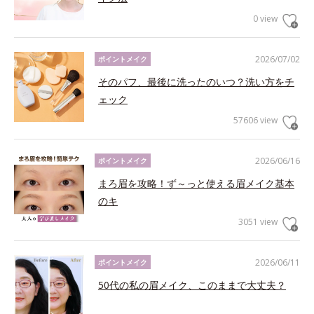
0 view
2026/07/02
ポイントメイク
そのパフ、最後に洗ったのいつ？洗い方をチ
ェック
57606 view
2026/06/16
ポイントメイク
まろ眉を攻略！ず～っと使える眉メイク基本
のキ
3051 view
2026/06/11
ポイントメイク
50代の私の眉メイク、このままで大丈夫？