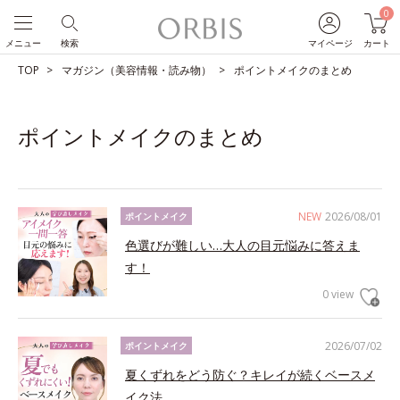
0
メニュー
検索
マイページ
カート
TOP
マガジン（美容情報・読み物）
ポイントメイクのまとめ
ポイントメイクのまとめ
NEW
2026/08/01
ポイントメイク
色選びが難しい…大人の目元悩みに答えま
す！
0 view
2026/07/02
ポイントメイク
夏くずれをどう防ぐ？キレイが続くベースメ
イク法