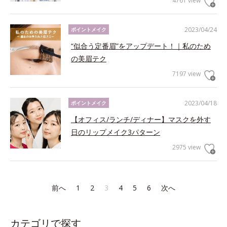
4761 view
2023/04/24
ポイントメイク
“似合う定番眉”をアップデート！｜私のため
の美眉テク
7197 view
2023/04/18
ポイントメイク
【オフィス/ランチ/ディナー】マスクを外す
日のリップメイク3パターン
2975 view
前へ
1
2
3
4
5
6
次へ
カテゴリで探す