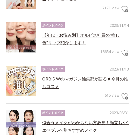
7171 view
2023/11/14
ポイントメイク
【年代・お悩み別】オルビス社員の“推し
色”リップ紹介します！
16634 view
2023/11/13
ポイントメイク
ORBIS Webマガジン編集部が語る＃今月の推
しコスメ
615 view
2023/08/31
ポイントメイク
似合うメイクがわからない方必見！顔立ち×イ
エベブルベ別おすすめメイク