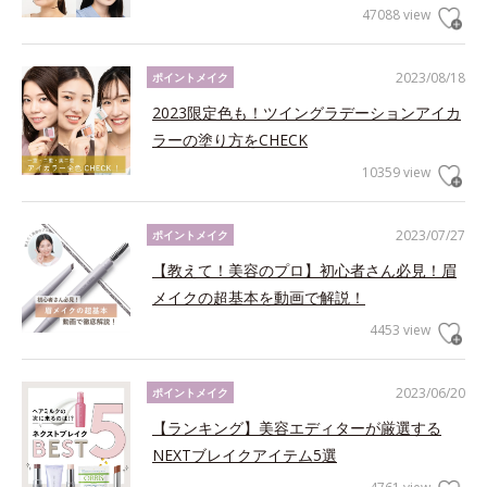
47088 view
2023/08/18
ポイントメイク
2023限定色も！ツイングラデーションアイカ
ラーの塗り方をCHECK
10359 view
2023/07/27
ポイントメイク
【教えて！美容のプロ】初心者さん必見！眉
メイクの超基本を動画で解説！
4453 view
2023/06/20
ポイントメイク
【ランキング】美容エディターが厳選する
NEXTブレイクアイテム5選