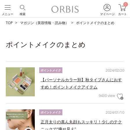
0
メニュー
検索
マイページ
カート
TOP
マガジン（美容情報・読み物）
ポイントメイクのまとめ
ポイントメイクのまとめ
2024/02/20
ポイントメイク
【パーソナルカラー別】秋タイプさんにおす
すめ！ポイントメイクアイテム
9430 view
2024/01/10
ポイントメイク
正月太りの真ん丸顔もスッキリ！少しのテク
ニックで“痩せ見え”