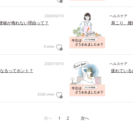
2026/02/10
ヘルスケア
の便秘が侮れない理由って？
肩こり、腰
0 view
2025/10/10
ヘルスケア
なるってホント？
疲れている
2043 view
前へ
1
2
次へ