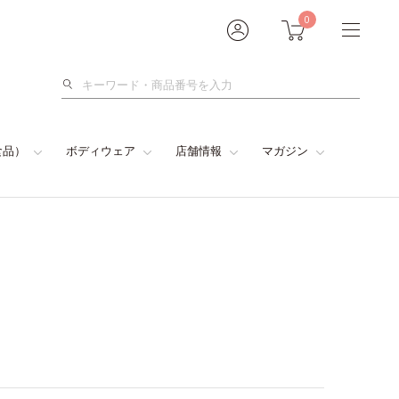
0
検
索
食品）
ボディウェア
店舗情報
マガジン