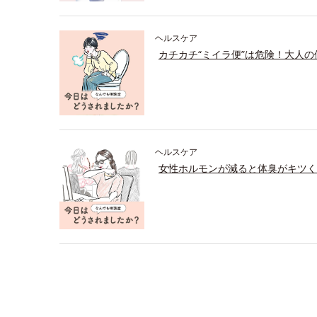
ヘルスケア
カチカチ“ミイラ便”は危険！大人
ヘルスケア
女性ホルモンが減ると体臭がキツく