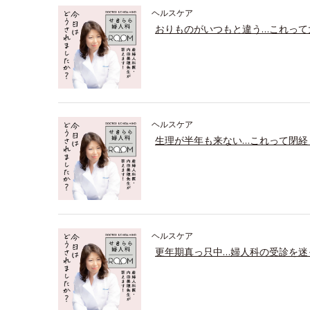
ヘルスケア
おりものがいつもと違う…これって
ヘルスケア
生理が半年も来ない…これって閉経
ヘルスケア
更年期真っ只中…婦人科の受診を迷