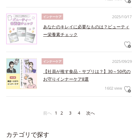
2025/10/17
インナーケア
あなたのキレイに必要なものは？ビューティ
ー栄養素チェック
2025/09/29
インナーケア
【社員が推す食品・サプリは？】30～50代の
お守りインナーケア8選
1602 view
前へ
1
2
3
4
次へ
カテゴリで探す