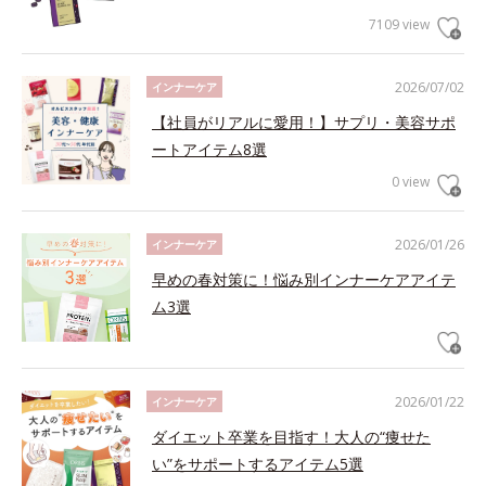
7109 view
2026/07/02
インナーケア
【社員がリアルに愛用！】サプリ・美容サポ
ートアイテム8選
0 view
2026/01/26
インナーケア
早めの春対策に！悩み別インナーケアアイテ
ム3選
2026/01/22
インナーケア
ダイエット卒業を目指す！大人の“痩せた
い”をサポートするアイテム5選