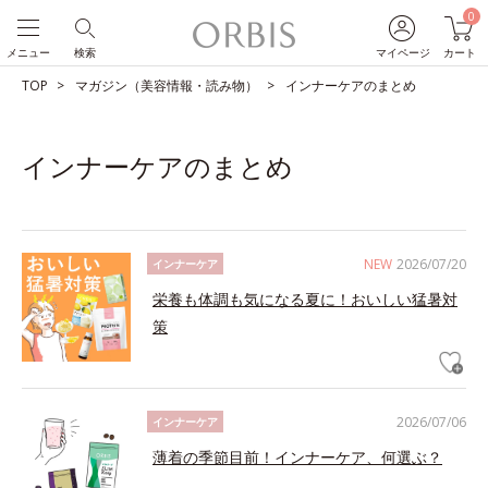
0
メニュー
検索
マイページ
カート
TOP
マガジン（美容情報・読み物）
インナーケアのまとめ
インナーケアのまとめ
NEW
2026/07/20
インナーケア
栄養も体調も気になる夏に！おいしい猛暑対
策
2026/07/06
インナーケア
薄着の季節目前！インナーケア、何選ぶ？