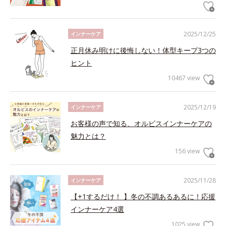
2025/12/25
インナーケア
正月休み明けに後悔しない！体型キープ3つの
ヒント
10467 view
2025/12/19
インナーケア
お客様の声で知る、オルビスインナーケアの
魅力とは？
156 view
2025/11/28
インナーケア
【+1するだけ！ 】冬の不調あるあるに！応援
インナーケア4選
1025 view