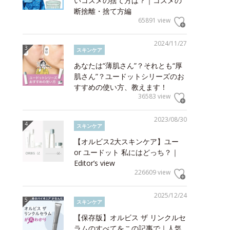
いコスメの捨て方は？｜コスメの
断捨離・捨て方編
65891 view
2024/11/27
スキンケア
あなたは“薄肌さん”？それとも“厚
肌さん”？ユードットシリーズのお
すすめの使い方、教えます！
36583 view
2023/08/30
スキンケア
【オルビス2大スキンケア】ユー
or ユードット 私にはどっち？｜
Editor’s view
226609 view
2025/12/24
スキンケア
【保存版】オルビス ザ リンクルセ
ラムのすべてをこの記事で｜人気