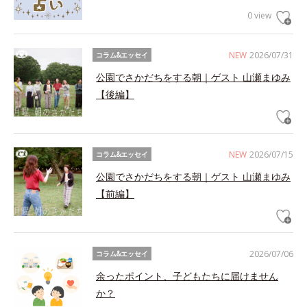
0 view
NEW
2026/07/31
コラム&エッセイ
公園でさかだちをする朝｜ゲスト 山瀬まゆみ
【後編】
NEW
2026/07/15
コラム&エッセイ
公園でさかだちをする朝｜ゲスト 山瀬まゆみ
【前編】
2026/07/06
コラム&エッセイ
余ったポイント、子どもたちに届けません
か？