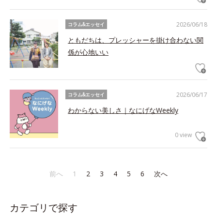
2026/06/18
コラム&エッセイ
ともだちは、プレッシャーを掛け合わない関
係が心地いい
2026/06/17
コラム&エッセイ
わからない美しさ｜なにげなWeekly
0 view
前へ
1
2
3
4
5
6
次へ
カテゴリで探す