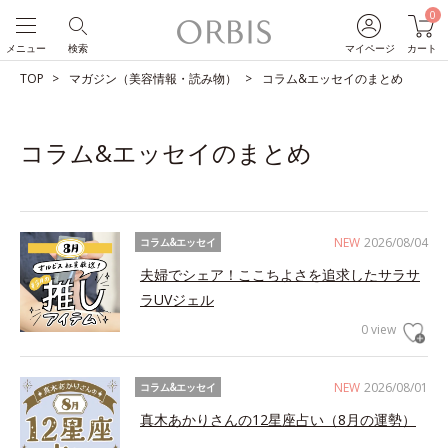
0
メニュー
検索
マイページ
カート
TOP
マガジン（美容情報・読み物）
コラム&エッセイのまとめ
コラム&エッセイのまとめ
NEW
2026/08/04
コラム&エッセイ
夫婦でシェア！ここちよさを追求したサラサ
ラUVジェル
0 view
NEW
2026/08/01
コラム&エッセイ
真木あかりさんの12星座占い（8月の運勢）