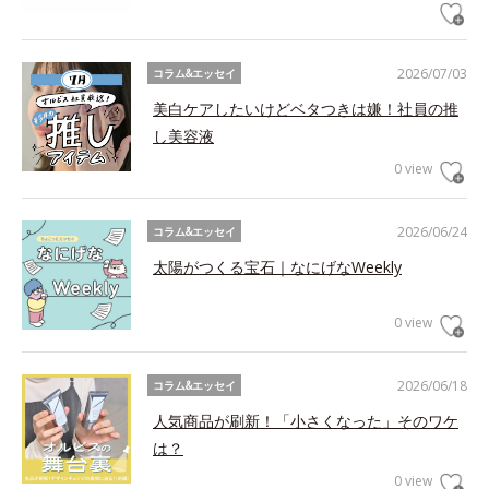
2026/07/03
コラム&エッセイ
美白ケアしたいけどベタつきは嫌！社員の推
し美容液
0 view
2026/06/24
コラム&エッセイ
太陽がつくる宝石｜なにげなWeekly
0 view
2026/06/18
コラム&エッセイ
人気商品が刷新！「小さくなった」そのワケ
は？
0 view