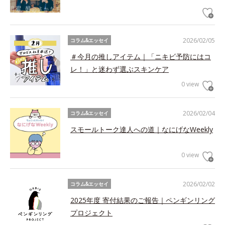
2026/02/05
コラム&エッセイ
＃今月の推しアイテム｜「ニキビ予防にはコ
レ！」と迷わず選ぶスキンケア
0 view
2026/02/04
コラム&エッセイ
スモールトーク達人への道｜なにげなWeekly
0 view
2026/02/02
コラム&エッセイ
2025年度 寄付結果のご報告｜ペンギンリング
プロジェクト