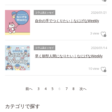
2026/01/21
コラム&エッセイ
自分の手でつくりたい｜なにげなWeekly
3 view
2026/01/14
コラム&エッセイ
早く朝型人間になりたい｜なにげなWeekly
10 view
前へ
3
4
5
6
7
8
次へ
カテゴリで探す