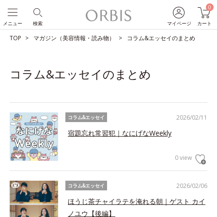
0
メニュー
検索
マイページ
カート
TOP
マガジン（美容情報・読み物）
コラム&エッセイのまとめ
コラム&エッセイのまとめ
2026/02/11
コラム&エッセイ
宿題忘れ常習犯｜なにげなWeekly
0 view
2026/02/06
コラム&エッセイ
ほうじ茶チャイラテを淹れる朝｜ゲスト カイ
ノユウ【後編】