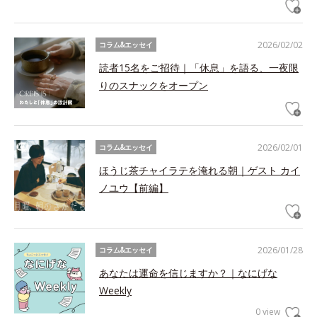
2026/02/02
コラム&エッセイ
読者15名をご招待｜「休息」を語る、一夜限
りのスナックをオープン
2026/02/01
コラム&エッセイ
ほうじ茶チャイラテを淹れる朝｜ゲスト カイ
ノユウ【前編】
2026/01/28
コラム&エッセイ
あなたは運命を信じますか？｜なにげな
Weekly
0 view