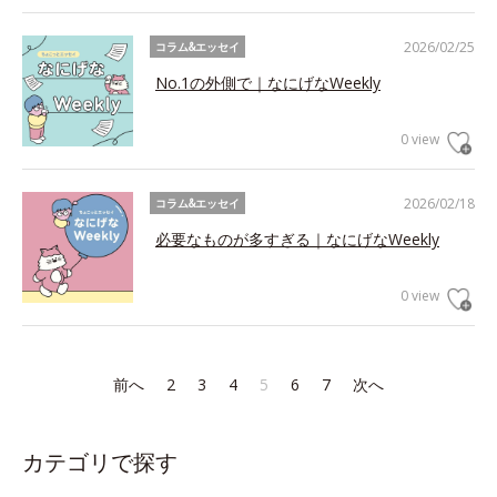
2026/02/25
コラム&エッセイ
No.1の外側で｜なにげなWeekly
0 view
2026/02/18
コラム&エッセイ
必要なものが多すぎる｜なにげなWeekly
0 view
前へ
2
3
4
5
6
7
次へ
カテゴリで探す