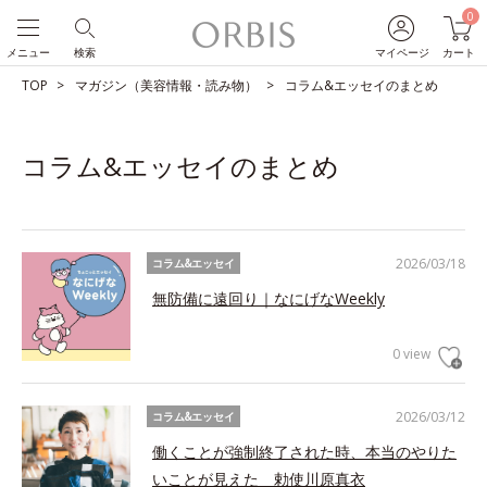
0
メニュー
検索
マイページ
カート
TOP
マガジン（美容情報・読み物）
コラム&エッセイのまとめ
コラム&エッセイのまとめ
2026/03/18
コラム&エッセイ
無防備に遠回り｜なにげなWeekly
0 view
2026/03/12
コラム&エッセイ
働くことが強制終了された時、本当のやりた
いことが見えた 勅使川原真衣