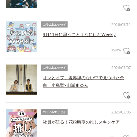
2026/03/11
コラム&エッセイ
3月11日に思うこと｜なにげなWeekly
0 view
2026/03/07
コラム&エッセイ
オンとオフ、境界線のない中で見つけた余
白 小島聖×山瀬まゆみ
2026/03/05
コラム&エッセイ
社員が語る！花粉時期の推しスキンケア