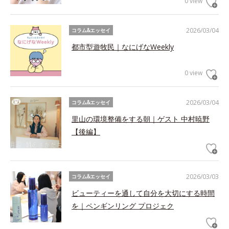
0 view
2026/03/04
コラム&エッセイ
都市型遊牧民｜なにげなWeekly
0 view
2026/03/04
コラム&エッセイ
里山の環境整備をする朝｜ゲスト 中村暁野
【後編】
2026/03/03
コラム&エッセイ
ビューティーを通して自分を大切にする時間
を｜ペンギンリング プロジェク