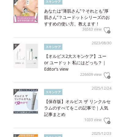
スキンケア
あなたは“薄肌さん”？それとも“厚
肌さん”？ユードットシリーズのお
すすめの使い方、教えます！
36583 view
2023/08/30
スキンケア
【オルビス2大スキンケア】ユー
or ユードット 私にはどっち？｜
Editor’s view
226609 view
2025/12/24
スキンケア
【保存版】オルビス ザ リンクルセ
ラムのすべてをこの記事で｜人気
記事まとめ
1033 view
2025/12/23