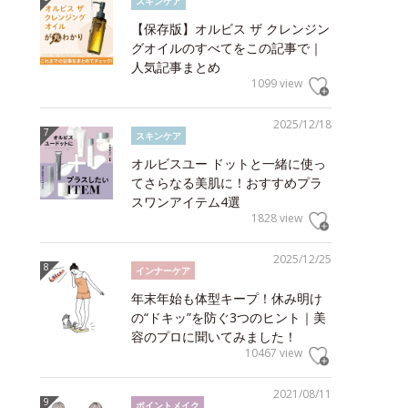
スキンケア
【保存版】オルビス ザ クレンジン
グオイルのすべてをこの記事で｜
人気記事まとめ
1099 view
2025/12/18
スキンケア
オルビスユー ドットと一緒に使っ
てさらなる美肌に！おすすめプラ
スワンアイテム4選
1828 view
2025/12/25
インナーケア
年末年始も体型キープ！休み明け
の“ドキッ”を防ぐ3つのヒント｜美
容のプロに聞いてみました！
10467 view
2021/08/11
ポイントメイク