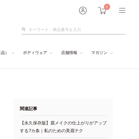
0
検
索
食品）
ボディウェア
店舗情報
マガジン
関連記事
【永久保存版】眉メイクの仕上がりがアップ
する7カ条｜私のための美眉テク