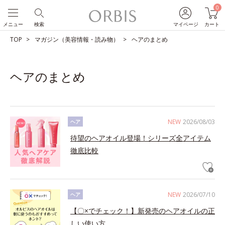
0
メニュー
検索
マイページ
カート
TOP
マガジン（美容情報・読み物）
ヘアのまとめ
ヘアのまとめ
NEW
2026/08/03
ヘア
待望のヘアオイル登場！シリーズ全アイテム
徹底比較
NEW
2026/07/10
ヘア
【〇×でチェック！】新発売のヘアオイルの正
しい使い方