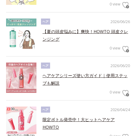
0 view
2026/06/26
ヘア
【夏の頭皮悩みに】爽快！HOWTO 頭皮クレ
ンジング
0 view
2026/06/20
ヘア
ヘアケアシリーズ使い方ガイド｜使用ステッ
プも解説
0 view
2026/04/24
ヘア
限定ボトル発売中！大ヒットヘアケア
HOWTO