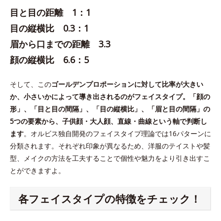
目と目の距離 1：1
目の縦横比 0.3：1
眉から口までの距離 3.3
顔の縦横比 6.6：5
そして、この
ゴールデンプロポーションに対して比率が大きい
か、小さいかによって導き出されるのがフェイスタイプ。「顔の
形」、「目と目の間隔」、「目の縦横比」、「眉と目の間隔」の
5つの要素から、子供顔・大人顔、直線・曲線という軸で判断し
ます
。オルビス独自開発のフェイスタイプ理論では16パターンに
分類されます。それぞれ印象が異なるため、洋服のテイストや髪
型、メイクの方法を工夫することで個性や魅力をより引き出すこ
とができますよ。
各フェイスタイプの特徴をチェック！