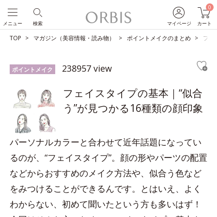
0
メニュー
検索
マイページ
カート
TOP
マガジン（美容情報・読み物）
ポイントメイクのまとめ
フェ
238957 view
ポイントメイク
フェイスタイプの基本｜“似合
う”が見つかる16種類の顔印象
パーソナルカラーと合わせて近年話題になってい
るのが、“フェイスタイプ”。顔の形やパーツの配置
などからおすすめのメイク方法や、似合う色など
をみつけることができるんです。とはいえ、よく
わからない、初めて聞いたという方も多いはず！