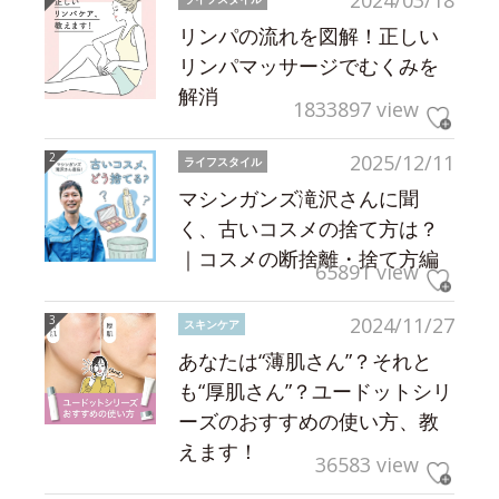
2024/03/18
リンパの流れを図解！正しい
リンパマッサージでむくみを
解消
1833897 view
2025/12/11
ライフスタイル
マシンガンズ滝沢さんに聞
く、古いコスメの捨て方は？
｜コスメの断捨離・捨て方編
65891 view
2024/11/27
スキンケア
あなたは“薄肌さん”？それと
も“厚肌さん”？ユードットシリ
ーズのおすすめの使い方、教
えます！
36583 view