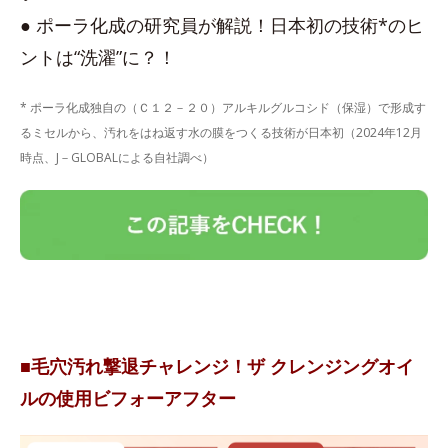
● ポーラ化成の研究員が解説！日本初の技術*のヒ
ントは“洗濯”に？！
* ポーラ化成独自の（Ｃ１２－２０）アルキルグルコシド（保湿）で形成す
るミセルから、汚れをはね返す水の膜をつくる技術が日本初（2024年12月
時点、J－GLOBALによる自社調べ）
■毛穴汚れ撃退チャレンジ！ザ クレンジングオイ
ルの使用ビフォーアフター