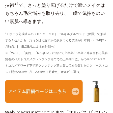
1
技術*
で、さっと塗り広げるだけで濃いメイクは
もちろん毛穴悩みも取り去り、一瞬で気持ちのい
い素肌へ導きます。
*1 ポーラ化成独自の（Ｃ１２－２０）アルキルグルコシド（保湿）で形成
するミセルから、汚れをはね返す水の膜をつくる技術が日本初（2024年12
月時点、J－GLOBALによる自社調べ）
※「VOCE」「美的」「MAQUIA」において上半期/下半期に発表される美容
賢者のベストコスメクレンジング部門での上半期１位、かつ＠cosmeベス
トコスメアワード下半期クレンジング新人賞１位を受賞したこと（ベストコ
スメ開始2003年1月～2025年11月時点、オルビス調べ）
Web magazineではこれまで「オルビス ザ クレン