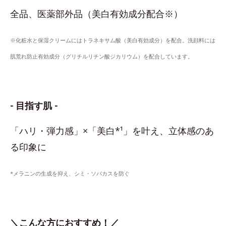
全品、医薬部外品（美白有効成分配合※）
※化粧水と保湿クリームにはトラネキサム酸（美白有効成分）を配合。洗顔料には
肌荒れ防止有効成分（グリチルリチン酸ジカリウム）を配合しています。
- 目指す肌 -
「ハリ・弾力感」×「美白*¹」を叶え、立体感のあ
る印象に
*メラニンの生成を抑え、シミ・ソバカスを防ぐ
＼こんな方におすすめ！／