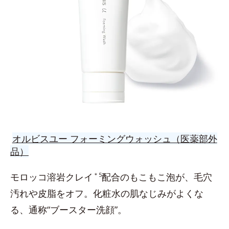
オルビスユー フォーミングウォッシュ（医薬部外
品）
モロッコ溶岩クレイ
＊5
配合のもこもこ泡が、毛穴
汚れや皮脂をオフ。化粧水の肌なじみがよくな
る、通称“ブースター洗顔”。