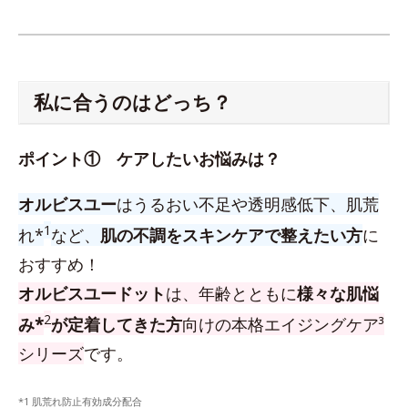
私に合うのはどっち？
ポイント① ケアしたいお悩みは？
オルビスユー
はうるおい不足や透明感低下、肌荒
1
れ*
など、
肌の不調をスキンケアで整えたい方
に
おすすめ！
オルビスユードット
は、年齢とともに
様々な肌悩
2
み*
が定着してきた方
向けの本格エイジングケア³
シリーズ
です。
*1 肌荒れ防止有効成分配合