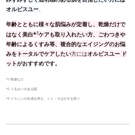
オルビスユー
、
年齢とともに様々な肌悩みが定着し、乾燥だけで
3
はなく美白*
ケアも取り入れたい方、
ごわつきや
年齢によるくすみ等、複合的なエイジングのお悩
みをトータルでケアしたい
方
には
オルビスユー ド
ット
がおすすめです。
*1 乾燥など
*2 うるおいのある肌
*3 メラニンの生成を抑え、シミ・そばかすを防ぐ