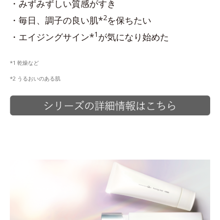
・みずみずしい質感がすき
2
・毎日、調子の良い肌*
を保ちたい
1
・エイジングサイン*
が気になり始めた
*1 乾燥など
*2 うるおいのある肌