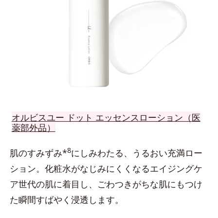
オルビスユー ドット エッセンスローション（医
薬部外品）
8
肌のすみずみ*
にしみわたる、うるおい充満ロー
ション。化粧水がなじみにくくなるエイジングケ
ア世代の肌に着目し、ごわつきがちな肌にもつけ
た瞬間すばやく浸透します。