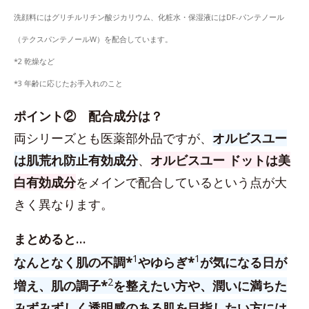
洗顔料にはグリチルリチン酸ジカリウム、化粧水・保湿液にはDF-パンテノール
（テクスパンテノールW）を配合しています。
*2 乾燥など
*3 年齢に応じたお手入れのこと
ポイント② 配合成分は？
両シリーズとも医薬部外品ですが、
オルビスユー
は肌荒れ防止有効成分
、
オルビスユー ドットは美
白有効成分
をメインで配合しているという点が大
きく異なります。
まとめると…
1
1
なんとなく肌の不調*
やゆらぎ*
が気になる日が
2
増え、肌の調子*
を整えたい方や、潤いに満ちた
みずみずしく透明感のある肌を目指したい方には