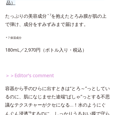
品）
たっぷりの美容成分
＊7
を抱えたとろみ膜が肌の上
で弾け、成分をすみずみまで届けます。
＊7 保湿成分
180mL／2,970円（ボトル入り・税込）
＞＞Editor's comment
容器から手のひらに出すときは“とろ～”っとしてい
るのに、肌になじませた途端“ぱしゃ”っとする不思
議なテクスチャーがクセになる…！水のようにぐ
んぐん浸透
*8
するのに、しっかりうるおい膜で守ら