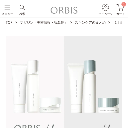
0
メニュー
検索
マイページ
カート
TOP
マガジン（美容情報・読み物）
スキンケアのまとめ
【オルビス