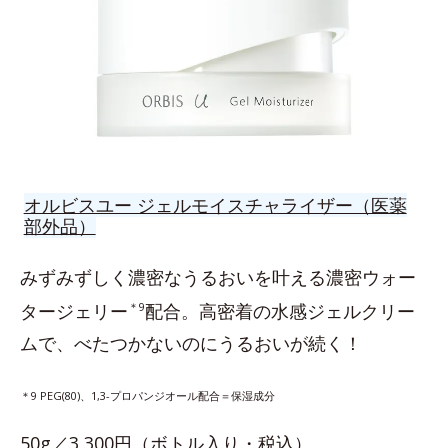
オルビスユー ジェルモイスチャライザー（医薬
部外品）
みずみずしく濃密なうるおいを叶える濃密ウォー
タージェリー
＊9
配合。高密着の水感ジェルクリー
ムで、べたつかないのにうるおいが続く！
＊9 PEG(80)、1,3-プロパンジオール配合＝保湿成分
50g／3,300円（ボトル入り・税込）