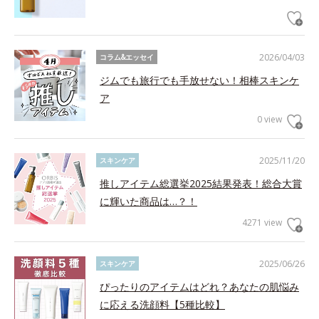
2026/04/03
コラム&エッセイ
ジムでも旅行でも手放せない！相棒スキンケ
ア
0 view
2025/11/20
スキンケア
推しアイテム総選挙2025結果発表！総合大賞
に輝いた商品は…？！
4271 view
2025/06/26
スキンケア
ぴったりのアイテムはどれ？あなたの肌悩み
に応える洗顔料【5種比較】