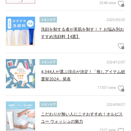
2548 view
2025/03/25
スキンケア
洗顔を制する者が美肌を制す！？ お悩み別お
すすめ洗顔料【4選】
2024/12/07
スキンケア
4,344人が選ぶ頂点が決定！「推しアイテム総
選挙2024」発表
17357 view
2024/09/27
スキンケア
こだわりが無い人にこそおすすめ！オルビス
ユー ウォッシュの魅力
2327 view