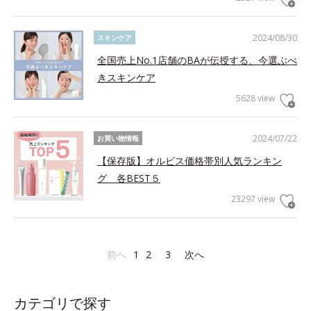
2024/08/30
スキンケア
全国売上No.1店舗のBAが伝授する、今選ぶべ
きスキンケア
5628 view
2024/07/22
お買い物情報
【保存版】オルビス価格帯別人気ランキン
グ 各BEST５
23297 view
前へ
1
2
3
次へ
カテゴリで探す