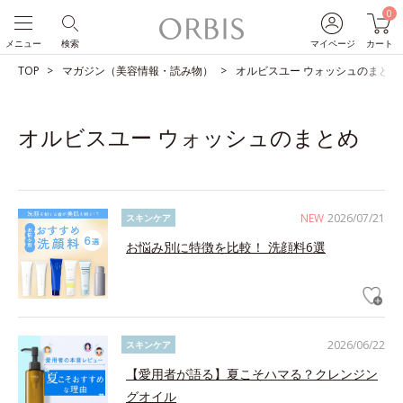
0
メニュー
検索
マイページ
カート
TOP
マガジン（美容情報・読み物）
オルビスユー ウォッシュのまとめ
オルビスユー ウォッシュのまとめ
NEW
2026/07/21
スキンケア
お悩み別に特徴を比較！ 洗顔料6選
2026/06/22
スキンケア
【愛用者が語る】夏こそハマる？クレンジン
グオイル