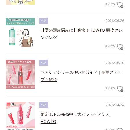
0 view
2026/06/26
ヘア
【夏の頭皮悩みに】爽快！HOWTO 頭皮クレ
ンジング
0 view
2026/06/20
ヘア
ヘアケアシリーズ使い方ガイド｜使用ステッ
プも解説
0 view
2026/04/24
ヘア
限定ボトル発売中！大ヒットヘアケア
HOWTO