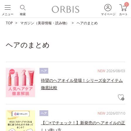
0
メニュー
検索
マイページ
カート
TOP
マガジン（美容情報・読み物）
ヘアのまとめ
ヘアのまとめ
NEW
2026/08/03
ヘア
待望のヘアオイル登場！シリーズ全アイテム
徹底比較
NEW
2026/07/10
ヘア
【〇×でチェック！】新発売のヘアオイルの正
しい使い方