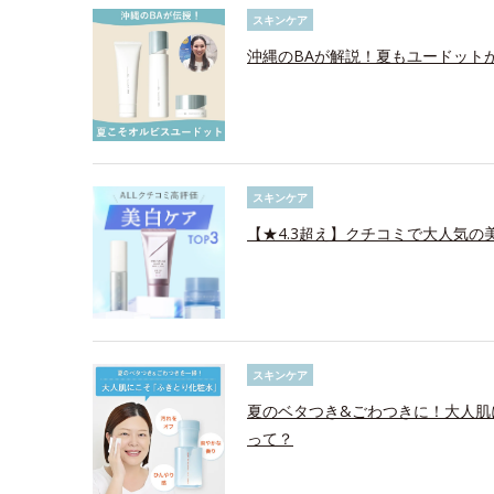
スキンケア
沖縄のBAが解説！夏もユードット
スキンケア
【★4.3超え】クチコミで大人気の美
スキンケア
夏のベタつき&ごわつきに！大人肌
って？