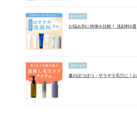
スキンケア
お悩み別に特徴を比較！ 洗顔料6選
スキンケア
夏のぽつぽつ・ザラザラ毛穴に！お