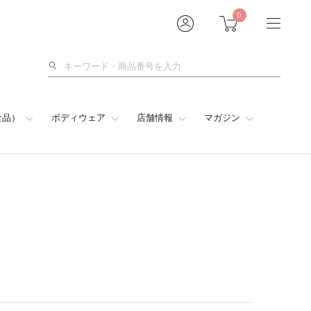
0
検
索
食品）
ボディウェア
店舗情報
マガジン