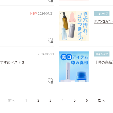
NEW
2026/07/21
スキンケア
毛穴悩み”
2026/06/23
スキンケア
すすめベスト３
【噂の商品
前へ
1
2
3
4
5
6
次へ