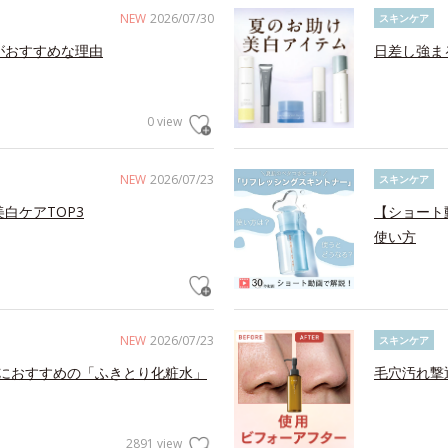
NEW
2026/07/30
スキンケア
がおすすめな理由
日差し強ま
0 view
NEW
2026/07/23
スキンケア
白ケアTOP3
【ショート
使い方
NEW
2026/07/23
スキンケア
におすすめの「ふきとり化粧水」
毛穴汚れ撃
2891 view